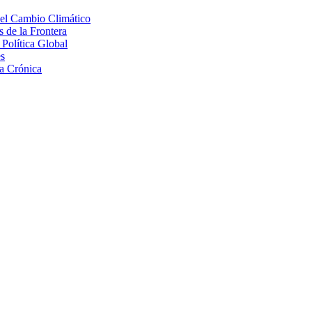
 el Cambio Climático
 de la Frontera
Política Global
s
a Crónica