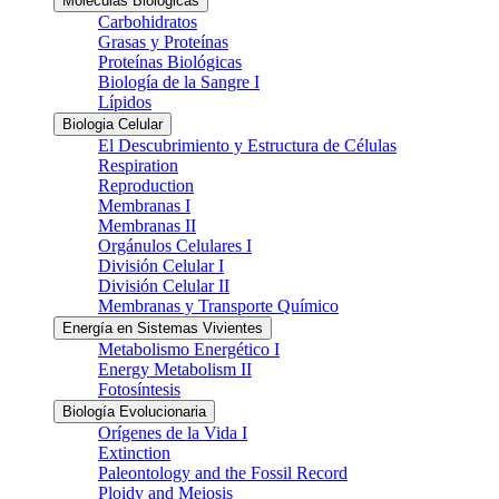
Moléculas Biológicas
Carbohidratos
Grasas y Proteínas
Proteínas Biológicas
Biología de la Sangre I
Lípidos
Biologia Celular
El Descubrimiento y Estructura de Células
Respiration
Reproduction
Membranas I
Membranas II
Orgánulos Celulares I
División Celular I
División Celular II
Membranas y Transporte Químico
Energía en Sistemas Vivientes
Metabolismo Energético I
Energy Metabolism II
Fotosíntesis
Biología Evolucionaria
Orígenes de la Vida I
Extinction
Paleontology and the Fossil Record
Ploidy and Meiosis