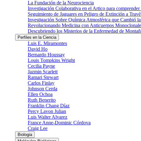
La Fundación de la Neurociencia
Investigación Colaborativa en el Artico para comprender
Seguimiento de Jaguares en Peligro de Extinción a Través
Investigación Sobre Química Atmosférica que Cambió la 
Revolucionando Medicina con Anticuerpos Monoclonale
Descubriendo los Misterios de la Enfermedad de Montañ
Perfiles en la Ciencia
Luis E. Miramontes
David Ho
Bernardo Houssay
Louis Tompkins Wright
Cecilia Payne
Jazmin Scarlett
Ramari Stewart
Carlos Finlay
Johnson Cerda
Ellen Ochoa
Ruth Benerito
Franklin Chang Díaz
Percy Lavon Julian
Luis Walter Alvarez
France Anne-Dominic Córdova
Craig Lee
Biologia