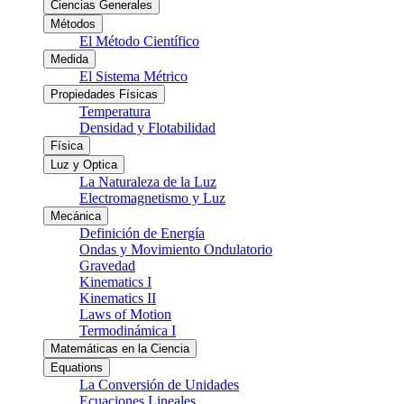
Ciencias Generales
Métodos
El Método Científico
Medida
El Sistema Métrico
Propiedades Físicas
Temperatura
Densidad y Flotabilidad
Física
Luz y Optica
La Naturaleza de la Luz
Electromagnetismo y Luz
Mecánica
Definición de Energía
Ondas y Movimiento Ondulatorio
Gravedad
Kinematics I
Kinematics II
Laws of Motion
Termodinámica I
Matemáticas en la Ciencia
Equations
La Conversión de Unidades
Ecuaciones Lineales