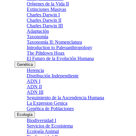
Orígenes de la Vida II
Extinciones Masivas
Charles Darwin I
Charles Darwin II
Charles Darwin III
Adaptación
Taxonomía
Taxonomía II: Nomenclatura
Introduction to Paleoanthropology
The Piltdown Hoax
El Futuro de la Evolución Humana
Genética
Herencia
Distribución Independiente
ADN I
ADN II
ADN III
Seguimiento de la Ascendencia Humana
La Expresion Genica
Genética de Poblaciones
Ecología
Biodiversidad I
Servicios de Ecosistema
Ecología Animal