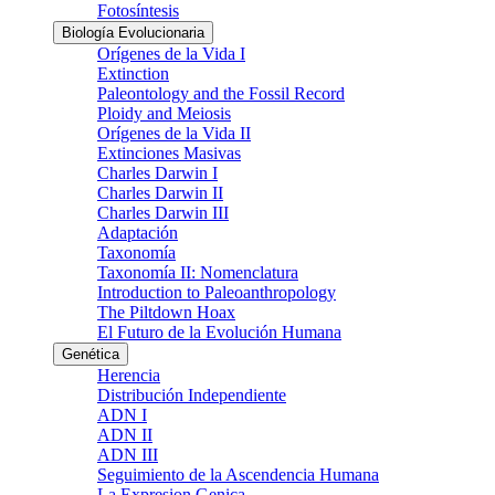
Fotosíntesis
Biología Evolucionaria
Orígenes de la Vida I
Extinction
Paleontology and the Fossil Record
Ploidy and Meiosis
Orígenes de la Vida II
Extinciones Masivas
Charles Darwin I
Charles Darwin II
Charles Darwin III
Adaptación
Taxonomía
Taxonomía II: Nomenclatura
Introduction to Paleoanthropology
The Piltdown Hoax
El Futuro de la Evolución Humana
Genética
Herencia
Distribución Independiente
ADN I
ADN II
ADN III
Seguimiento de la Ascendencia Humana
La Expresion Genica