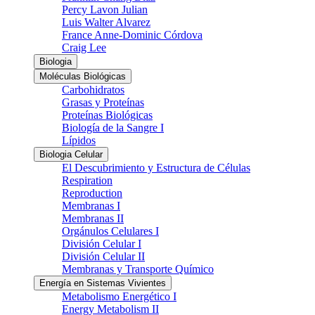
Percy Lavon Julian
Luis Walter Alvarez
France Anne-Dominic Córdova
Craig Lee
Biologia
Moléculas Biológicas
Carbohidratos
Grasas y Proteínas
Proteínas Biológicas
Biología de la Sangre I
Lípidos
Biologia Celular
El Descubrimiento y Estructura de Células
Respiration
Reproduction
Membranas I
Membranas II
Orgánulos Celulares I
División Celular I
División Celular II
Membranas y Transporte Químico
Energía en Sistemas Vivientes
Metabolismo Energético I
Energy Metabolism II