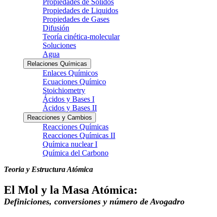
Propiedades de Solidos
Propiedades de Liquidos
Propiedades de Gases
Difusión
Teoría cinética-molecular
Soluciones
Agua
Relaciones Químicas
Enlaces Químicos
Ecuaciones Químico
Stoichiometry
Ácidos y Bases I
Ácidos y Bases II
Reacciones y Cambios
Reacciones Químicas
Reacciones Químicas II
Química nuclear I
Química del Carbono
Teoria y Estructura Atómica
El Mol y la Masa Atómica:
Definiciones, conversiones y número de Avogadro