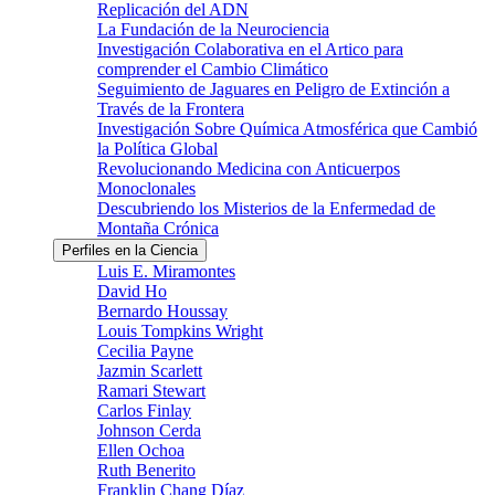
Replicación del ADN
La Fundación de la Neurociencia
Investigación Colaborativa en el Artico para
comprender el Cambio Climático
Seguimiento de Jaguares en Peligro de Extinción a
Través de la Frontera
Investigación Sobre Química Atmosférica que Cambió
la Política Global
Revolucionando Medicina con Anticuerpos
Monoclonales
Descubriendo los Misterios de la Enfermedad de
Montaña Crónica
Perfiles en la Ciencia
Luis E. Miramontes
David Ho
Bernardo Houssay
Louis Tompkins Wright
Cecilia Payne
Jazmin Scarlett
Ramari Stewart
Carlos Finlay
Johnson Cerda
Ellen Ochoa
Ruth Benerito
Franklin Chang Díaz