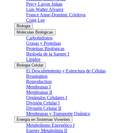
Percy Lavon Julian
Luis Walter Alvarez
France Anne-Dominic Córdova
Craig Lee
Biologia
Moléculas Biológicas
Carbohidratos
Grasas y Proteínas
Proteínas Biológicas
Biología de la Sangre I
Lípidos
Biologia Celular
El Descubrimiento y Estructura de Células
Respiration
Reproduction
Membranas I
Membranas II
Orgánulos Celulares I
División Celular I
División Celular II
Membranas y Transporte Químico
Energía en Sistemas Vivientes
Metabolismo Energético I
Energy Metabolism II