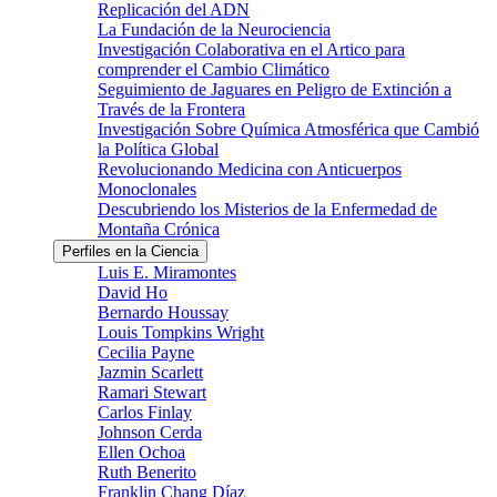
Replicación del ADN
La Fundación de la Neurociencia
Investigación Colaborativa en el Artico para
comprender el Cambio Climático
Seguimiento de Jaguares en Peligro de Extinción a
Través de la Frontera
Investigación Sobre Química Atmosférica que Cambió
la Política Global
Revolucionando Medicina con Anticuerpos
Monoclonales
Descubriendo los Misterios de la Enfermedad de
Montaña Crónica
Perfiles en la Ciencia
Luis E. Miramontes
David Ho
Bernardo Houssay
Louis Tompkins Wright
Cecilia Payne
Jazmin Scarlett
Ramari Stewart
Carlos Finlay
Johnson Cerda
Ellen Ochoa
Ruth Benerito
Franklin Chang Díaz