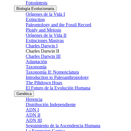
Fotosíntesis
Biología Evolucionaria
Orígenes de la Vida I
Extinction
Paleontology and the Fossil Record
Ploidy and Meiosis
Orígenes de la Vida II
Extinciones Masivas
Charles Darwin I
Charles Darwin II
Charles Darwin III
Adaptación
Taxonomía
Taxonomía II: Nomenclatura
Introduction to Paleoanthropology
The Piltdown Hoax
El Futuro de la Evolución Humana
Genética
Herencia
Distribución Independiente
ADN I
ADN II
ADN III
Seguimiento de la Ascendencia Humana
La Expresion Genica