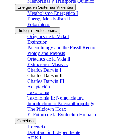
Membranas y Transporte Químico
Energía en Sistemas Vivientes
Metabolismo Energético I
Energy Metabolism II
Fotosíntesis
Biología Evolucionaria
Orígenes de la Vida I
Extinction
Paleontology and the Fossil Record
Ploidy and Meiosis
Orígenes de la Vida II
Extinciones Masivas
Charles Darwin I
Charles Darwin II
Charles Darwin III
Adaptación
Taxonomía
Taxonomía II: Nomenclatura
Introduction to Paleoanthropology
The Piltdown Hoax
El Futuro de la Evolución Humana
Genética
Herencia
Distribución Independiente
ADN I