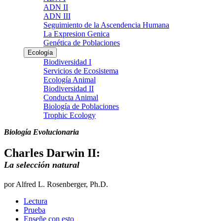
ADN II
ADN III
Seguimiento de la Ascendencia Humana
La Expresion Genica
Genética de Poblaciones
Ecología
Biodiversidad I
Servicios de Ecosistema
Ecología Animal
Biodiversidad II
Conducta Animal
Biología de Poblaciones
Trophic Ecology
Biología Evolucionaria
Charles Darwin II:
La selección natural
por Alfred L. Rosenberger, Ph.D.
Lectura
Prueba
Enseñe con esto