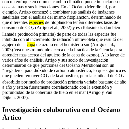
con un enfoque en como el cambio climático puede impactar esos
ecosistemas y sus interacciones. En el Océano Meridional, por
ejemplo, Arrigo comenzó a combinar sus análisis de imágenes
satelitales con el análisis del mismo fitoplancton, determinando de
que diferentes
especies
de fitoplancton tenían diferentes tasas de
consumo de CO
(Arrigo et al., 2002) y esa fotosíntesis (también
2
llamada producción primaria) de parte de todas las especies fue
inhibida con al incremento de radiación ultravioleta que resultó del
agujero de la
capa
de ozono en el hemisferio sur (Arrigo et al.,
2003) Vea nuestro módulo acerca de la Práctica de la Ciencia para
aprender mas acerca del agujero de la capa de ozono). A lo largo de
varios años de análisis, Arrigo y sus socio de investigación
determinaron de que porciones del Océano Meridional son un
"fregadero" para dióxido de carbono atmosférico, lo que significa es
que pueden remover CO
de la atmósfera, pero la cantidad de CO
2
2
absorbido por medio de producción primaria variaba bastante de año
a año y estaba fuertemente correlacionado con la extensión y
profundidad de la cobertura de hielo en el mar (Arrigo y Van
Dijken, 2007).
Investigación colaborativa en el Océano
Ártico