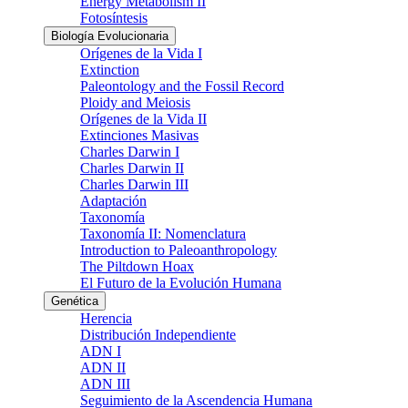
Energy Metabolism II
Fotosíntesis
Biología Evolucionaria
Orígenes de la Vida I
Extinction
Paleontology and the Fossil Record
Ploidy and Meiosis
Orígenes de la Vida II
Extinciones Masivas
Charles Darwin I
Charles Darwin II
Charles Darwin III
Adaptación
Taxonomía
Taxonomía II: Nomenclatura
Introduction to Paleoanthropology
The Piltdown Hoax
El Futuro de la Evolución Humana
Genética
Herencia
Distribución Independiente
ADN I
ADN II
ADN III
Seguimiento de la Ascendencia Humana