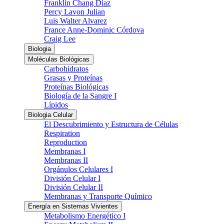
Franklin Chang Díaz
Percy Lavon Julian
Luis Walter Alvarez
France Anne-Dominic Córdova
Craig Lee
Biologia
Moléculas Biológicas
Carbohidratos
Grasas y Proteínas
Proteínas Biológicas
Biología de la Sangre I
Lípidos
Biologia Celular
El Descubrimiento y Estructura de Células
Respiration
Reproduction
Membranas I
Membranas II
Orgánulos Celulares I
División Celular I
División Celular II
Membranas y Transporte Químico
Energía en Sistemas Vivientes
Metabolismo Energético I