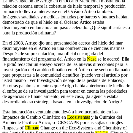
La investigación de Arrigo en el Océano Meridional mostrando la
relación cercana entre la cobertura de hielo temporal y producción
primaria lo llevo a interesarse en el Océano Ártico también.
Imágenes satelitales y medidas tomadas por barcos y buques habían
demostrado de que el hielo en el Océano Ártico estaba
disminuyendo en tamaño a un paso acelerado. ¿Qué significaría esto
para la producción primaria?
En el 2008, Arrigo dio una presentación acerca del hielo del mar
disminuyente en el Ártico en una conferencia de ciencias marinas.
Después de su presentación, una oficial encargada del
financiamiento del programa del Ártico en la
Nasa
se le acercó. Ella
le pidió redactar un ensayo acerca de las nuevas direcciones para la
investigación del cambio climático en el Ártico que seria un llamado
para propuestas a la comunidad científica (puede ver el articulo por
usted mismo - ver Investigación debajo de la pestaña de Enlaces).
En otras palabras, mientras que Arrigo había anteriormente inclinado
el enfoque de su investigación para tomar en cuenta las prioridades
de agencias de financiamiento, en este caso, ¡la agencia estaba
desarrollando su estrategia basada en la investigación de Arrigo!
Esta interacción eventualmente llevó a involucramiento en los
Impactos de Cambio Climático en
Ecosistemas
y la Química del
Ambiente Pacifico Ártico, o ICESCAPE por sus siglas en ingles
(Impacts of
Climate
Change on the Eco-Systems and Chemistry of