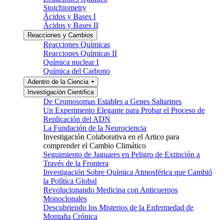
Stoichiometry
Ácidos y Bases I
Ácidos y Bases II
Reacciones y Cambios
Reacciones Químicas
Reacciones Químicas II
Química nuclear I
Química del Carbono
Adentro de la Ciencia
Investigación Cientifica
De Cromosomas Estables a Genes Saltarines
Un Experimento Elegante para Probar el Proceso de
Replicación del ADN
La Fundación de la Neurociencia
Investigación Colaborativa en el Artico para
comprender el Cambio Climático
Seguimiento de Jaguares en Peligro de Extinción a
Través de la Frontera
Investigación Sobre Química Atmosférica que Cambió
la Política Global
Revolucionando Medicina con Anticuerpos
Monoclonales
Descubriendo los Misterios de la Enfermedad de
Montaña Crónica