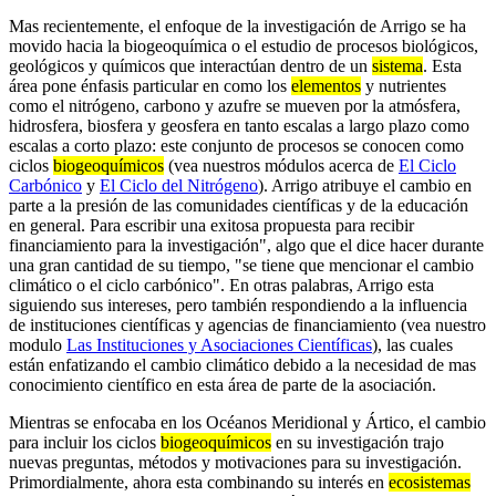
Mas recientemente, el enfoque de la investigación de Arrigo se ha
movido hacia la biogeoquímica o el estudio de procesos biológicos,
geológicos y químicos que interactúan dentro de un
sistema
. Esta
área pone énfasis particular en como los
elementos
y nutrientes
como el nitrógeno, carbono y azufre se mueven por la atmósfera,
hidrosfera, biosfera y geosfera en tanto escalas a largo plazo como
escalas a corto plazo: este conjunto de procesos se conocen como
ciclos
biogeoquímicos
(vea nuestros módulos acerca de
El Ciclo
Carbónico
y
El Ciclo del Nitrógeno
). Arrigo atribuye el cambio en
parte a la presión de las comunidades científicas y de la educación
en general. Para escribir una exitosa propuesta para recibir
financiamiento para la investigación", algo que el dice hacer durante
una gran cantidad de su tiempo, "se tiene que mencionar el cambio
climático o el ciclo carbónico". En otras palabras, Arrigo esta
siguiendo sus intereses, pero también respondiendo a la influencia
de instituciones científicas y agencias de financiamiento (vea nuestro
modulo
Las Instituciones y Asociaciones Científicas
), las cuales
están enfatizando el cambio climático debido a la necesidad de mas
conocimiento científico en esta área de parte de la asociación.
Mientras se enfocaba en los Océanos Meridional y Ártico, el cambio
para incluir los ciclos
biogeoquímicos
en su investigación trajo
nuevas preguntas, métodos y motivaciones para su investigación.
Primordialmente, ahora esta combinando su interés en
ecosistemas