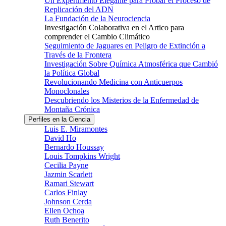
Un Experimento Elegante para Probar el Proceso de
Replicación del ADN
La Fundación de la Neurociencia
Investigación Colaborativa en el Artico para
comprender el Cambio Climático
Seguimiento de Jaguares en Peligro de Extinción a
Través de la Frontera
Investigación Sobre Química Atmosférica que Cambió
la Política Global
Revolucionando Medicina con Anticuerpos
Monoclonales
Descubriendo los Misterios de la Enfermedad de
Montaña Crónica
Perfiles en la Ciencia
Luis E. Miramontes
David Ho
Bernardo Houssay
Louis Tompkins Wright
Cecilia Payne
Jazmin Scarlett
Ramari Stewart
Carlos Finlay
Johnson Cerda
Ellen Ochoa
Ruth Benerito