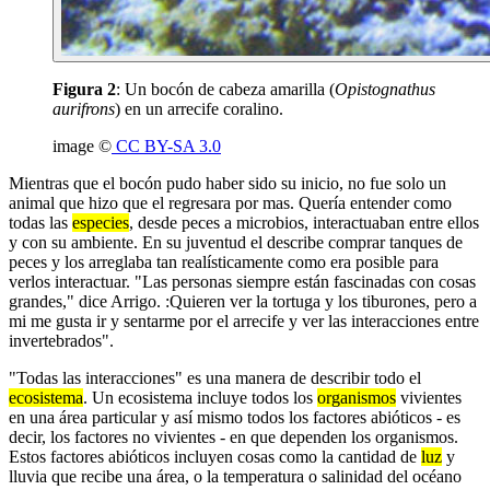
Figura 2
: Un bocón de cabeza amarilla (
Opistognathus
aurifrons
) en un arrecife coralino.
image ©
CC BY-SA 3.0
Mientras que el bocón pudo haber sido su inicio, no fue solo un
animal que hizo que el regresara por mas. Quería entender como
todas las
especies
, desde peces a microbios, interactuaban entre ellos
y con su ambiente. En su juventud el describe comprar tanques de
peces y los arreglaba tan realísticamente como era posible para
verlos interactuar. "Las personas siempre están fascinadas con cosas
grandes," dice Arrigo. :Quieren ver la tortuga y los tiburones, pero a
mi me gusta ir y sentarme por el arrecife y ver las interacciones entre
invertebrados".
"Todas las interacciones" es una manera de describir todo el
ecosistema
. Un ecosistema incluye todos los
organismos
vivientes
en una área particular y así mismo todos los factores abióticos - es
decir, los factores no vivientes - en que dependen los organismos.
Estos factores abióticos incluyen cosas como la cantidad de
luz
y
lluvia que recibe una área, o la temperatura o salinidad del océano