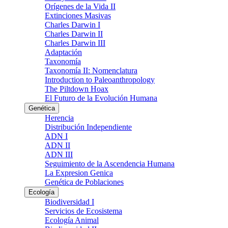
Orígenes de la Vida II
Extinciones Masivas
Charles Darwin I
Charles Darwin II
Charles Darwin III
Adaptación
Taxonomía
Taxonomía II: Nomenclatura
Introduction to Paleoanthropology
The Piltdown Hoax
El Futuro de la Evolución Humana
Genética
Herencia
Distribución Independiente
ADN I
ADN II
ADN III
Seguimiento de la Ascendencia Humana
La Expresion Genica
Genética de Poblaciones
Ecología
Biodiversidad I
Servicios de Ecosistema
Ecología Animal