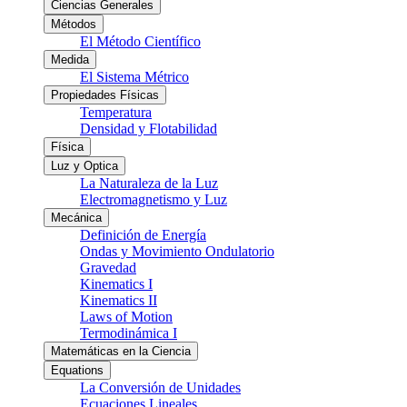
Ciencias Generales
Métodos
El Método Científico
Medida
El Sistema Métrico
Propiedades Físicas
Temperatura
Densidad y Flotabilidad
Física
Luz y Optica
La Naturaleza de la Luz
Electromagnetismo y Luz
Mecánica
Definición de Energía
Ondas y Movimiento Ondulatorio
Gravedad
Kinematics I
Kinematics II
Laws of Motion
Termodinámica I
Matemáticas en la Ciencia
Equations
La Conversión de Unidades
Ecuaciones Lineales