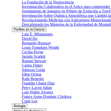
La Fundación de la Neurociencia
Investigación Colaborativa en el Artico para comprender
Seguimiento de Jaguares en Peligro de Extinción a Través
Investigación Sobre Química Atmosférica que Cambió la 
Revolucionando Medicina con Anticuerpos Monoclonale
Descubriendo los Misterios de la Enfermedad de Montañ
Perfiles en la Ciencia
Luis E. Miramontes
David Ho
Bernardo Houssay
Louis Tompkins Wright
Cecilia Payne
Jazmin Scarlett
Ramari Stewart
Carlos Finlay
Johnson Cerda
Ellen Ochoa
Ruth Benerito
Franklin Chang Díaz
Percy Lavon Julian
Luis Walter Alvarez
France Anne-Dominic Córdova
Craig Lee
Biologia