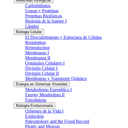
Moléculas Biológicas
Carbohidratos
Grasas y Proteínas
Proteínas Biológicas
Biología de la Sangre I
Lípidos
Biologia Celular
El Descubrimiento y Estructura de Células
Respiration
Reproduction
Membranas I
Membranas II
Orgánulos Celulares I
División Celular I
División Celular II
Membranas y Transporte Químico
Energía en Sistemas Vivientes
Metabolismo Energético I
Energy Metabolism II
Fotosíntesis
Biología Evolucionaria
Orígenes de la Vida I
Extinction
Paleontology and the Fossil Record
Ploidy and Meiosis