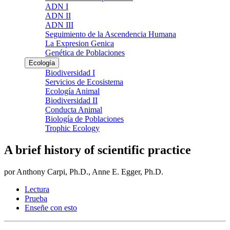
ADN I
ADN II
ADN III
Seguimiento de la Ascendencia Humana
La Expresion Genica
Genética de Poblaciones
Ecología
Biodiversidad I
Servicios de Ecosistema
Ecología Animal
Biodiversidad II
Conducta Animal
Biología de Poblaciones
Trophic Ecology
A brief history of scientific practice
por Anthony Carpi, Ph.D., Anne E. Egger, Ph.D.
Lectura
Prueba
Enseñe con esto