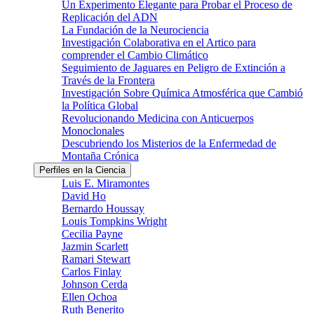
Un Experimento Elegante para Probar el Proceso de
Replicación del ADN
La Fundación de la Neurociencia
Investigación Colaborativa en el Artico para
comprender el Cambio Climático
Seguimiento de Jaguares en Peligro de Extinción a
Través de la Frontera
Investigación Sobre Química Atmosférica que Cambió
la Política Global
Revolucionando Medicina con Anticuerpos
Monoclonales
Descubriendo los Misterios de la Enfermedad de
Montaña Crónica
Perfiles en la Ciencia
Luis E. Miramontes
David Ho
Bernardo Houssay
Louis Tompkins Wright
Cecilia Payne
Jazmin Scarlett
Ramari Stewart
Carlos Finlay
Johnson Cerda
Ellen Ochoa
Ruth Benerito