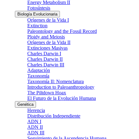
Energy Metabolism II
Fotosíntesis
Biología Evolucionaria
Orígenes de la Vida I
Extinction
Paleontology and the Fossil Record
Ploidy and Meiosis
Orígenes de la Vida II
Extinciones Masivas
Charles Darwin I
Charles Darwin II
Charles Darwin III
Adaptación
Taxonomía
Taxonomía II: Nomenclatura
Introduction to Paleoanthropology
The Piltdown Hoax
El Futuro de la Evolución Humana
Genética
Herencia
Distribución Independiente
ADN I
ADN II
ADN III
Seguimiento de la Ascendencia Humana