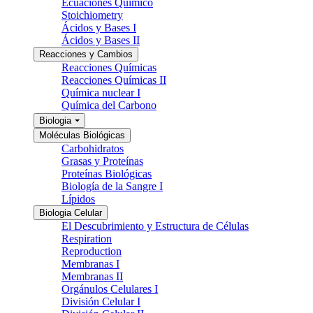
Ecuaciones Químico
Stoichiometry
Ácidos y Bases I
Ácidos y Bases II
Reacciones y Cambios
Reacciones Químicas
Reacciones Químicas II
Química nuclear I
Química del Carbono
Biologia
Moléculas Biológicas
Carbohidratos
Grasas y Proteínas
Proteínas Biológicas
Biología de la Sangre I
Lípidos
Biologia Celular
El Descubrimiento y Estructura de Células
Respiration
Reproduction
Membranas I
Membranas II
Orgánulos Celulares I
División Celular I