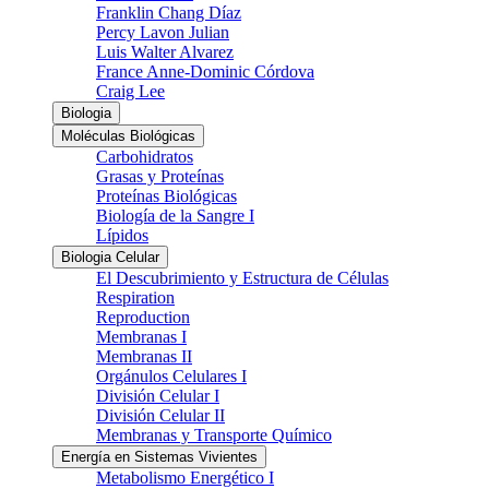
Franklin Chang Díaz
Percy Lavon Julian
Luis Walter Alvarez
France Anne-Dominic Córdova
Craig Lee
Biologia
Moléculas Biológicas
Carbohidratos
Grasas y Proteínas
Proteínas Biológicas
Biología de la Sangre I
Lípidos
Biologia Celular
El Descubrimiento y Estructura de Células
Respiration
Reproduction
Membranas I
Membranas II
Orgánulos Celulares I
División Celular I
División Celular II
Membranas y Transporte Químico
Energía en Sistemas Vivientes
Metabolismo Energético I