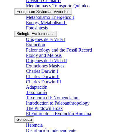
División Celular II
Membranas y Transporte Químico
Energía en Sistemas Vivientes
Metabolismo Energético I
Energy Metabolism II
Fotosíntesis
Biología Evolucionaria
Orígenes de la Vida I
Extinction
Paleontology and the Fossil Record
Ploidy and Meiosis
Orígenes de la Vida II
Extinciones Masivas
Charles Darwin I
Charles Darwin II
Charles Darwin III
Adaptación
Taxonomía
Taxonomía II: Nomenclatura
Introduction to Paleoanthropology
The Piltdown Hoax
El Futuro de la Evolución Humana
Genética
Herencia
Distribución Independiente