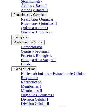
Stoichiometry
Ácidos y Bases I
Ácidos y Bases II
Reacciones y Cambios
Reacciones Químicas
Reacciones Químicas II
Química nuclear I
Química del Carbono
Biologia
Moléculas Biológicas
Carbohidratos
Grasas y Proteínas
Proteínas Biológicas
Biología de la Sangre I
Lípidos
Biologia Celular
El Descubrimiento y Estructura de Células
Respiration
Reproduction
Membranas I
Membranas II
Orgánulos Celulares I
División Celular I
División Celular II