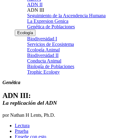
ADN II
ADN III
Seguimiento de la Ascendencia Humana
La Expresion Genica
Genética de Poblaciones
Ecología
Biodiversidad I
Servicios de Ecosistema
Ecología Animal
Biodiversidad II
Conducta Animal
Biología de Poblaciones
Trophic Ecology
Genética
ADN III:
La replicación del ADN
por Nathan H Lents, Ph.D.
Lectura
Prueba
Enseñe con esto