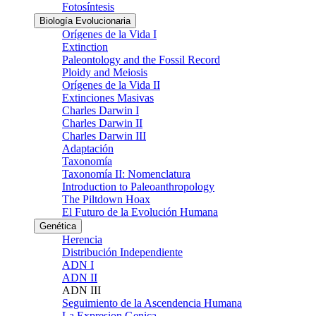
Fotosíntesis
Biología Evolucionaria
Orígenes de la Vida I
Extinction
Paleontology and the Fossil Record
Ploidy and Meiosis
Orígenes de la Vida II
Extinciones Masivas
Charles Darwin I
Charles Darwin II
Charles Darwin III
Adaptación
Taxonomía
Taxonomía II: Nomenclatura
Introduction to Paleoanthropology
The Piltdown Hoax
El Futuro de la Evolución Humana
Genética
Herencia
Distribución Independiente
ADN I
ADN II
ADN III
Seguimiento de la Ascendencia Humana
La Expresion Genica