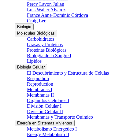
Percy Lavon Julian
Luis Walter Alvarez
France Anne-Dominic Córdova
Craig Lee
Biologia
Moléculas Biológicas
Carbohidratos
Grasas y Proteínas
Proteínas Biológicas
Biología de la Sangre I
Lípidos
Biologia Celular
El Descubrimiento y Estructura de Células
Respiration
Reproduction
Membranas I
Membranas II
Orgánulos Celulares I
División Celular I
División Celular II
Membranas y Transporte Químico
Energía en Sistemas Vivientes
Metabolismo Energético I
Energy Metabolism II