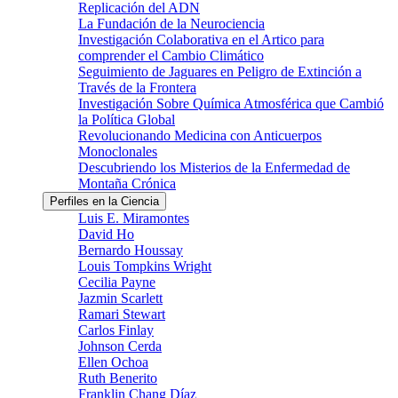
Replicación del ADN
La Fundación de la Neurociencia
Investigación Colaborativa en el Artico para
comprender el Cambio Climático
Seguimiento de Jaguares en Peligro de Extinción a
Través de la Frontera
Investigación Sobre Química Atmosférica que Cambió
la Política Global
Revolucionando Medicina con Anticuerpos
Monoclonales
Descubriendo los Misterios de la Enfermedad de
Montaña Crónica
Perfiles en la Ciencia
Luis E. Miramontes
David Ho
Bernardo Houssay
Louis Tompkins Wright
Cecilia Payne
Jazmin Scarlett
Ramari Stewart
Carlos Finlay
Johnson Cerda
Ellen Ochoa
Ruth Benerito
Franklin Chang Díaz