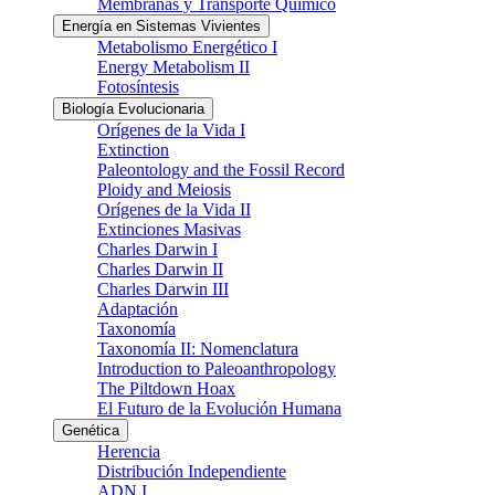
Membranas y Transporte Químico
Energía en Sistemas Vivientes
Metabolismo Energético I
Energy Metabolism II
Fotosíntesis
Biología Evolucionaria
Orígenes de la Vida I
Extinction
Paleontology and the Fossil Record
Ploidy and Meiosis
Orígenes de la Vida II
Extinciones Masivas
Charles Darwin I
Charles Darwin II
Charles Darwin III
Adaptación
Taxonomía
Taxonomía II: Nomenclatura
Introduction to Paleoanthropology
The Piltdown Hoax
El Futuro de la Evolución Humana
Genética
Herencia
Distribución Independiente
ADN I