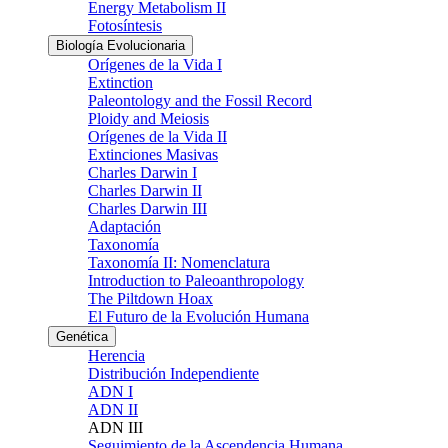
Energy Metabolism II
Fotosíntesis
Biología Evolucionaria
Orígenes de la Vida I
Extinction
Paleontology and the Fossil Record
Ploidy and Meiosis
Orígenes de la Vida II
Extinciones Masivas
Charles Darwin I
Charles Darwin II
Charles Darwin III
Adaptación
Taxonomía
Taxonomía II: Nomenclatura
Introduction to Paleoanthropology
The Piltdown Hoax
El Futuro de la Evolución Humana
Genética
Herencia
Distribución Independiente
ADN I
ADN II
ADN III
Seguimiento de la Ascendencia Humana