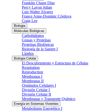
Franklin Chang Díaz
Percy Lavon Julian
Luis Walter Alvarez
France Anne-Dominic Córdova
Craig Lee
Biologia
Moléculas Biológicas
Carbohidratos
Grasas y Proteínas
Proteínas Biológicas
Biología de la Sangre I
Lípidos
Biologia Celular
El Descubrimiento y Estructura de Células
Respiration
Reproduction
Membranas I
Membranas II
Orgánulos Celulares I
División Celular I
División Celular II
Membranas y Transporte Químico
Energía en Sistemas Vivientes
Metabolismo Energético I