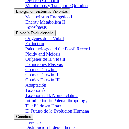
División Celular II
Membranas y Transporte Químico
Energía en Sistemas Vivientes
Metabolismo Energético I
Energy Metabolism II
Fotosíntesis
Biología Evolucionaria
Orígenes de la Vida I
Extinction
Paleontology and the Fossil Record
Ploidy and Meiosis
Orígenes de la Vida II
Extinciones Masivas
Charles Darwin I
Charles Darwin II
Charles Darwin III
Adaptación
Taxonomía
Taxonomía II: Nomenclatura
Introduction to Paleoanthropology
The Piltdown Hoax
El Futuro de la Evolución Humana
Genética
Herencia
Distribución Independiente