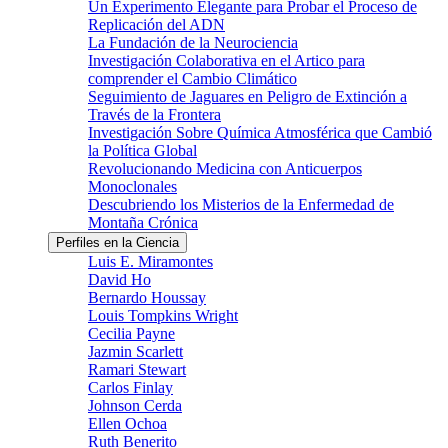
Un Experimento Elegante para Probar el Proceso de
Replicación del ADN
La Fundación de la Neurociencia
Investigación Colaborativa en el Artico para
comprender el Cambio Climático
Seguimiento de Jaguares en Peligro de Extinción a
Través de la Frontera
Investigación Sobre Química Atmosférica que Cambió
la Política Global
Revolucionando Medicina con Anticuerpos
Monoclonales
Descubriendo los Misterios de la Enfermedad de
Montaña Crónica
Perfiles en la Ciencia
Luis E. Miramontes
David Ho
Bernardo Houssay
Louis Tompkins Wright
Cecilia Payne
Jazmin Scarlett
Ramari Stewart
Carlos Finlay
Johnson Cerda
Ellen Ochoa
Ruth Benerito