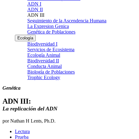
ADN I
ADN II
ADN III
Seguimiento de la Ascendencia Humana
La Expresion Genica
Genética de Poblaciones
Ecología
Biodiversidad I
Servicios de Ecosistema
Ecología Animal
Biodiversidad II
Conducta Animal
Biología de Poblaciones
Trophic Ecology
Genética
ADN III:
La replicación del ADN
por Nathan H Lents, Ph.D.
Lectura
Prueba