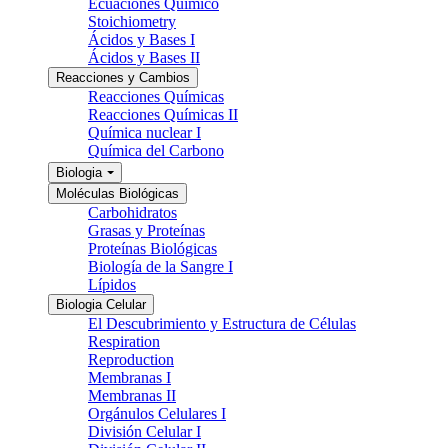
Ecuaciones Químico
Stoichiometry
Ácidos y Bases I
Ácidos y Bases II
Reacciones y Cambios
Reacciones Químicas
Reacciones Químicas II
Química nuclear I
Química del Carbono
Biologia
Moléculas Biológicas
Carbohidratos
Grasas y Proteínas
Proteínas Biológicas
Biología de la Sangre I
Lípidos
Biologia Celular
El Descubrimiento y Estructura de Células
Respiration
Reproduction
Membranas I
Membranas II
Orgánulos Celulares I
División Celular I