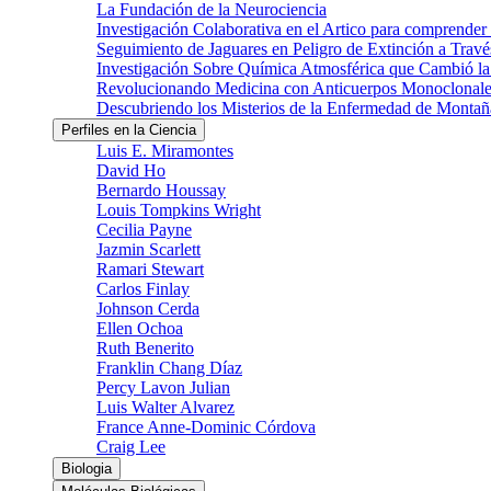
La Fundación de la Neurociencia
Investigación Colaborativa en el Artico para comprender
Seguimiento de Jaguares en Peligro de Extinción a Través
Investigación Sobre Química Atmosférica que Cambió la 
Revolucionando Medicina con Anticuerpos Monoclonale
Descubriendo los Misterios de la Enfermedad de Montañ
Perfiles en la Ciencia
Luis E. Miramontes
David Ho
Bernardo Houssay
Louis Tompkins Wright
Cecilia Payne
Jazmin Scarlett
Ramari Stewart
Carlos Finlay
Johnson Cerda
Ellen Ochoa
Ruth Benerito
Franklin Chang Díaz
Percy Lavon Julian
Luis Walter Alvarez
France Anne-Dominic Córdova
Craig Lee
Biologia