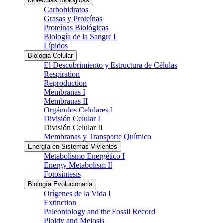
Moléculas Biológicas
Carbohidratos
Grasas y Proteínas
Proteínas Biológicas
Biología de la Sangre I
Lípidos
Biologia Celular
El Descubrimiento y Estructura de Células
Respiration
Reproduction
Membranas I
Membranas II
Orgánulos Celulares I
División Celular I
División Celular II
Membranas y Transporte Químico
Energía en Sistemas Vivientes
Metabolismo Energético I
Energy Metabolism II
Fotosíntesis
Biología Evolucionaria
Orígenes de la Vida I
Extinction
Paleontology and the Fossil Record
Ploidy and Meiosis