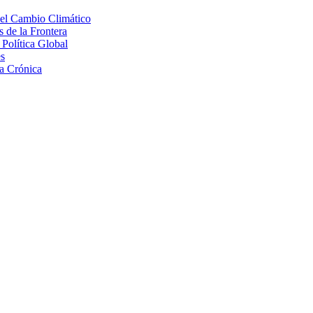
 el Cambio Climático
 de la Frontera
Política Global
s
a Crónica