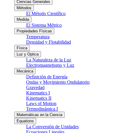
Ciencias Generales
Métodos
El Método Científico
Medida
El Sistema Métrico
Propiedades Físicas
Temperatura
Densidad y Flotabilidad
Física
Luz y Optica
La Naturaleza de la Luz
Electromagnetismo y Luz
Mecánica
Definición de Energía
Ondas y Movimiento Ondulatorio
Gravedad
Kinematics I
Kinematics II
Laws of Motion
Termodinámica I
Matemáticas en la Ciencia
Equations
La Conversión de Unidades
Ecuaciones Lineales