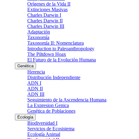
Orígenes de la Vida II
Extinciones Masivas
Charles Darwin I
Charles Darwin II
Charles Darwin III
Adaptación
Taxonomía
Taxonomía II: Nomenclatura
Introduction to Paleoanthropology
The Piltdown Hoax
El Futuro de la Evolución Humana
Genética
Herencia
Distribución Independiente
ADN I
ADN II
ADN III
Seguimiento de la Ascendencia Humana
La Expresion Genica
Genética de Poblaciones
Ecología
Biodiversidad I
Servicios de Ecosistema
Ecología Animal