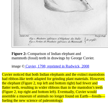
Figure 2:
Comparison of Indian elephant and
mammoth (fossil) teeth in drawings by George Cuvier.
image ©
Cuvier, 1798; reprinted in Rudwick, 2008
Cuvier noticed that both Indian elephants and the
extinct
mastodons
had ribbon-like teeth adapted for grinding plant materials. However,
the elephant (Figure 2, top left and bottom right) had fewer and
flatter teeth, resulting in wider ribbons than in the mastodon’s teeth
(Figure 2, top right and bottom left). Eventually, Cuvier would
assemble a museum of animals no longer found on Earth—fossils—
fueling the new science of paleontology.