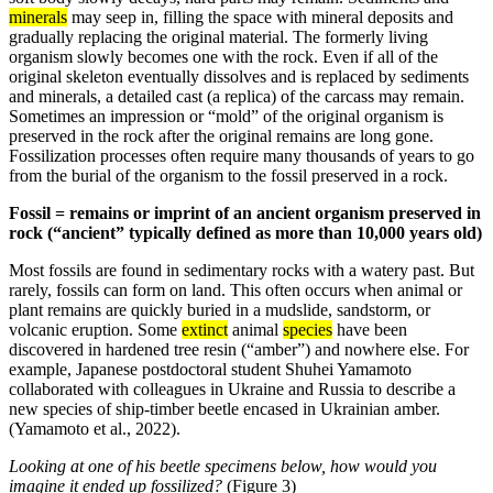
minerals
may seep in, filling the space with mineral deposits and
gradually replacing the original material. The formerly living
organism slowly becomes one with the rock. Even if all of the
original skeleton eventually dissolves and is replaced by sediments
and minerals, a detailed cast (a replica) of the carcass may remain.
Sometimes an impression or “mold” of the original organism is
preserved in the rock after the original remains are long gone.
Fossilization processes often require many thousands of years to go
from the burial of the organism to the fossil preserved in a rock.
Fossil = remains or imprint of an ancient organism preserved in
rock (“ancient” typically defined as more than 10,000 years old)
Most fossils are found in sedimentary rocks with a watery past. But
rarely, fossils can form on land. This often occurs when animal or
plant remains are quickly buried in a mudslide, sandstorm, or
volcanic eruption. Some
extinct
animal
species
have been
discovered in hardened tree resin (“amber”) and nowhere else. For
example, Japanese postdoctoral student Shuhei Yamamoto
collaborated with colleagues in Ukraine and Russia to describe a
new species of ship-timber beetle encased in Ukrainian amber.
(Yamamoto et al., 2022).
Looking at one of his beetle specimens below, how would you
imagine it ended up fossilized?
(Figure 3)