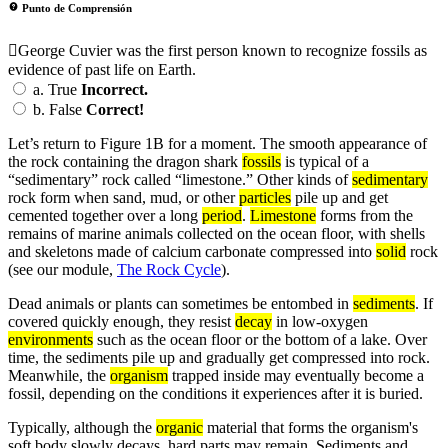
Punto de Comprensión
George Cuvier was the first person known to recognize fossils as
evidence of past life on Earth.
a.
True
Incorrect.
b.
False
Correct!
Let’s return to Figure 1B for a moment. The smooth appearance of
the rock containing the dragon shark
fossils
is typical of a
“sedimentary” rock called “limestone.” Other kinds of
sedimentary
rock form when sand, mud, or other
particles
pile up and get
cemented together over a long
period
.
Limestone
forms from the
remains of marine animals collected on the ocean floor, with shells
and skeletons made of calcium carbonate compressed into
solid
rock
(see our module,
The Rock Cycle
).
Dead animals or plants can sometimes be entombed in
sediments
. If
covered quickly enough, they resist
decay
in low-oxygen
environments
such as the ocean floor or the bottom of a lake. Over
time, the sediments pile up and gradually get compressed into rock.
Meanwhile, the
organism
trapped inside may eventually become a
fossil, depending on the conditions it experiences after it is buried.
Typically, although the
organic
material that forms the organism's
soft body slowly decays, hard parts may remain. Sediments and