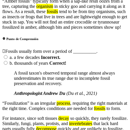
“Amber fossils” typically form when a sap-like resin oozes from a
tree, capturing the
organism
in sticky goo and carrying it along as it
flows. As a result, these
fossils
tend to be from tiny organisms, such
as insects or frogs that live in trees and are lightweight enough to get
stuck in sap. You will not find an entire crocodile or tyrannosaur
fossilized in amber, although bits and pieces sometimes show up!
Punto de Comprensión
Fossils usually form over a period of __________.
a.
a few decades
Incorrect.
b.
thousands of years
Correct!
A fossil taxon's observed temporal range almost always
underestimates its true range due to incomplete fossil
preservation and recovery.
Anthropologist Andrew Du
(Du et al., 2021)
“Fossilization” is an irregular
process
, requiring the right materials at
the right time. Complex conditions are needed for
fossils
to form.
For instance, since soft tissues
decay
so quickly, they rarely fossilize.
Similarly, fungi, plants, protists, and
invertebrates
that lack hard
parts usually fully
decompose
quickly and are unlikely to fossilize.