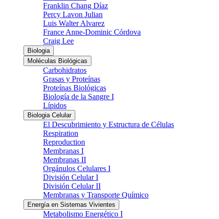
Franklin Chang Díaz
Percy Lavon Julian
Luis Walter Alvarez
France Anne-Dominic Córdova
Craig Lee
Biologia
Moléculas Biológicas
Carbohidratos
Grasas y Proteínas
Proteínas Biológicas
Biología de la Sangre I
Lípidos
Biologia Celular
El Descubrimiento y Estructura de Células
Respiration
Reproduction
Membranas I
Membranas II
Orgánulos Celulares I
División Celular I
División Celular II
Membranas y Transporte Químico
Energía en Sistemas Vivientes
Metabolismo Energético I