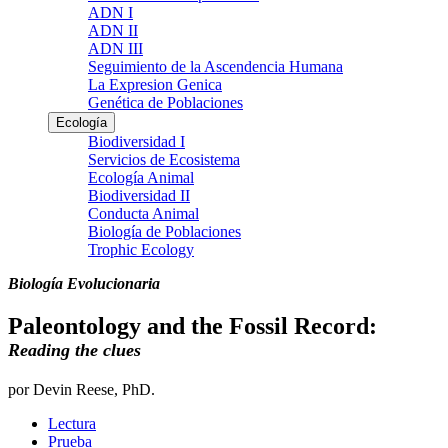
ADN I
ADN II
ADN III
Seguimiento de la Ascendencia Humana
La Expresion Genica
Genética de Poblaciones
Ecología
Biodiversidad I
Servicios de Ecosistema
Ecología Animal
Biodiversidad II
Conducta Animal
Biología de Poblaciones
Trophic Ecology
Biología Evolucionaria
Paleontology and the Fossil Record:
Reading the clues
por Devin Reese, PhD.
Lectura
Prueba