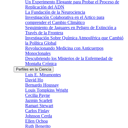
Un Experimento Elegante para Probar el Proceso de
Replicación del ADN
La Fundación de la Neurociencia
Investigación Colaborativa en el Artico para
comprender el Cambio Climático
Seguimiento de Jaguares en Peligro de Extinción a
Través de la Frontera
Investigación Sobre Química Atmosférica que Cambió
la Política Global
Revolucionando Medicina con Anticuerpos
Monoclonales
Descubriendo los Misterios de la Enfermedad de
Montaña Crónica
Perfiles en la Ciencia
Luis E. Miramontes
David Ho
Bernardo Houssay
Louis Tompkins Wright
Cecilia Payne
Jazmin Scarlett
Ramari Stewart
Carlos Finlay
Johnson Cerda
Ellen Ochoa
Ruth Benerito