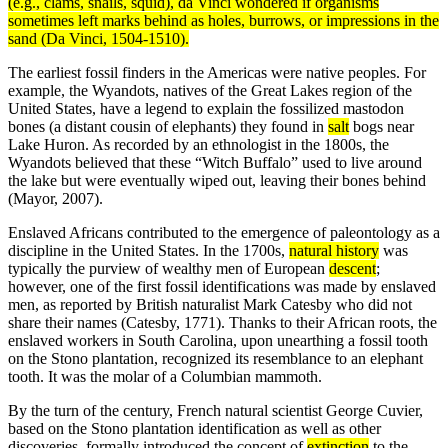
(e.g., clams, snails, squid), da Vinci wondered if organisms
sometimes left marks behind as holes, burrows, or impressions in the
sand (Da Vinci, 1504-1510).
The earliest fossil finders in the Americas were native peoples. For
example, the Wyandots, natives of the Great Lakes region of the
United States, have a legend to explain the fossilized mastodon
bones (a distant cousin of elephants) they found in
salt
bogs near
Lake Huron. As recorded by an ethnologist in the 1800s, the
Wyandots believed that these “Witch Buffalo” used to live around
the lake but were eventually wiped out, leaving their bones behind
(Mayor, 2007).
Enslaved Africans contributed to the emergence of paleontology as a
discipline in the United States. In the 1700s,
natural history
was
typically the purview of wealthy men of European
descent
;
however, one of the first fossil identifications was made by enslaved
men, as reported by British naturalist Mark Catesby who did not
share their names (Catesby, 1771). Thanks to their African roots, the
enslaved workers in South Carolina, upon unearthing a fossil tooth
on the Stono plantation, recognized its resemblance to an elephant
tooth. It was the molar of a Columbian mammoth.
By the turn of the century, French natural scientist George Cuvier,
based on the Stono plantation identification as well as other
discoveries, formally introduced the concept of
extinction
to the