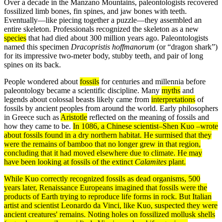
Over a decade in the Manzano Mountains, paleontologists recovered
fossilized limb bones, fin spines, and jaw bones with teeth.
Eventually—like piecing together a puzzle—they assembled an
entire skeleton. Professionals recognized the skeleton as a new
species
that had died about 300 million years ago. Paleontologists
named this specimen
Dracopristis hoffmanorum
(or “dragon shark”)
for its impressive two-meter body, stubby teeth, and pair of long
spines on its back.
People wondered about
fossils
for centuries and millennia before
paleontology became a scientific discipline. Many
myths
and
legends about colossal beasts likely came from
interpretations
of
fossils by ancient peoples from around the world. Early philosophers
in Greece such as
Aristotle
reflected on the meaning of fossils and
how they came to be.
In 1086, a Chinese scientist–Shen Kuo –wrote
about fossils found in a dry northern
habitat
. He surmised that they
were the remains of bamboo that no longer grew in that region,
concluding that it had moved elsewhere due to
climate
. He may
have been looking at fossils of the
extinct
Calamites
plant.
While Kuo correctly recognized fossils as dead
organisms
, 500
years later, Renaissance Europeans imagined that fossils were the
products
of Earth trying to reproduce life forms in rock. But Italian
artist and scientist Leonardo da Vinci, like Kuo, suspected they were
ancient creatures' remains. Noting holes on fossilized mollusk shells