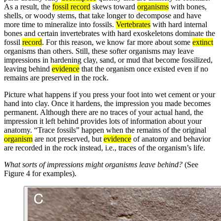
As a result, the
fossil record
skews toward
organisms
with bones,
shells, or woody stems, that take longer to decompose and have
more time to mineralize into fossils.
Vertebrates
with hard internal
bones and certain invertebrates with hard exoskeletons dominate the
fossil
record
. For this reason, we know far more about some
extinct
organisms than others. Still, these softer organisms may leave
impressions in hardening clay, sand, or mud that become fossilized,
leaving behind
evidence
that the organism once existed even if no
remains are preserved in the rock.
Picture what happens if you press your foot into wet cement or your
hand into clay. Once it hardens, the impression you made becomes
permanent. Although there are no traces of your actual hand, the
impression it left behind provides lots of information about your
anatomy. “Trace fossils” happen when the remains of the original
organism
are not preserved, but
evidence
of anatomy and behavior
are recorded in the rock instead, i.e., traces of the organism’s life.
What sorts of impressions might organisms leave behind?
(See
Figure 4 for examples).