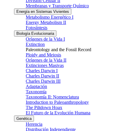
División Celular II
Membranas y Transporte Químico
Energía en Sistemas Vivientes
Metabolismo Energético I
Energy Metabolism II
Fotosíntesis
Biología Evolucionaria
Orígenes de la Vida I
Extinction
Paleontology and the Fossil Record
Ploidy and Meiosis
Orígenes de la Vida II
Extinciones Masivas
Charles Darwin I
Charles Darwin II
Charles Darwin III
Adaptación
Taxonomía
Taxonomía II: Nomenclatura
Introduction to Paleoanthropology
The Piltdown Hoax
El Futuro de la Evolución Humana
Genética
Herencia
Distribución Independiente