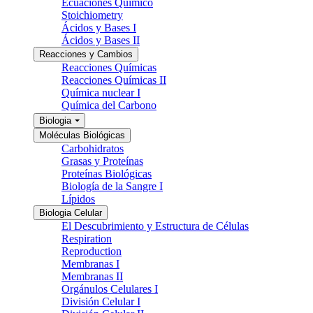
Ecuaciones Químico
Stoichiometry
Ácidos y Bases I
Ácidos y Bases II
Reacciones y Cambios
Reacciones Químicas
Reacciones Químicas II
Química nuclear I
Química del Carbono
Biologia
Moléculas Biológicas
Carbohidratos
Grasas y Proteínas
Proteínas Biológicas
Biología de la Sangre I
Lípidos
Biologia Celular
El Descubrimiento y Estructura de Células
Respiration
Reproduction
Membranas I
Membranas II
Orgánulos Celulares I
División Celular I