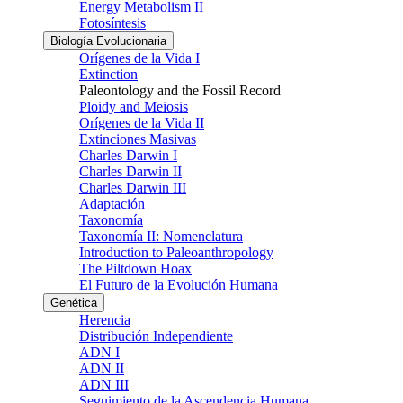
Energy Metabolism II
Fotosíntesis
Biología Evolucionaria
Orígenes de la Vida I
Extinction
Paleontology and the Fossil Record
Ploidy and Meiosis
Orígenes de la Vida II
Extinciones Masivas
Charles Darwin I
Charles Darwin II
Charles Darwin III
Adaptación
Taxonomía
Taxonomía II: Nomenclatura
Introduction to Paleoanthropology
The Piltdown Hoax
El Futuro de la Evolución Humana
Genética
Herencia
Distribución Independiente
ADN I
ADN II
ADN III
Seguimiento de la Ascendencia Humana