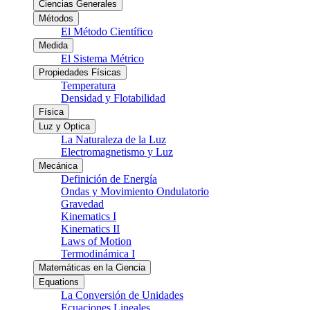
Ciencias Generales
Métodos
El Método Científico
Medida
El Sistema Métrico
Propiedades Físicas
Temperatura
Densidad y Flotabilidad
Física
Luz y Optica
La Naturaleza de la Luz
Electromagnetismo y Luz
Mecánica
Definición de Energía
Ondas y Movimiento Ondulatorio
Gravedad
Kinematics I
Kinematics II
Laws of Motion
Termodinámica I
Matemáticas en la Ciencia
Equations
La Conversión de Unidades
Ecuaciones Lineales