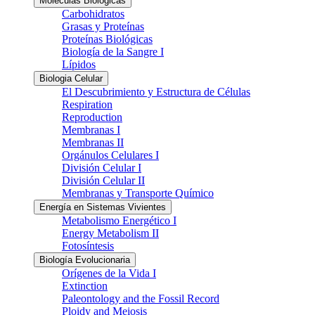
Moléculas Biológicas
Carbohidratos
Grasas y Proteínas
Proteínas Biológicas
Biología de la Sangre I
Lípidos
Biologia Celular
El Descubrimiento y Estructura de Células
Respiration
Reproduction
Membranas I
Membranas II
Orgánulos Celulares I
División Celular I
División Celular II
Membranas y Transporte Químico
Energía en Sistemas Vivientes
Metabolismo Energético I
Energy Metabolism II
Fotosíntesis
Biología Evolucionaria
Orígenes de la Vida I
Extinction
Paleontology and the Fossil Record
Ploidy and Meiosis