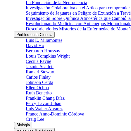
La Fundación de la Neurociencia
Investigación Colaborativa en el Artico para comprender
Seguimiento de Jaguares en Peligro de Extinción a Través
Investigación Sobre Química Atmosférica que Cambió la 
Revolucionando Medicina con Anticuerpos Monoclonale
Descubriendo los Misterios de la Enfermedad de Montañ
Perfiles en la Ciencia
Luis E. Miramontes
David Ho
Bernardo Houssay
Louis Tompkins Wright
Cecilia Payne
Jazmin Scarlett
Ramari Stewart
Carlos Finlay
Johnson Cerda
Ellen Ochoa
Ruth Benerito
Franklin Chang Díaz
Percy Lavon Julian
Luis Walter Alvarez
France Anne-Dominic Córdova
Craig Lee
Biologia