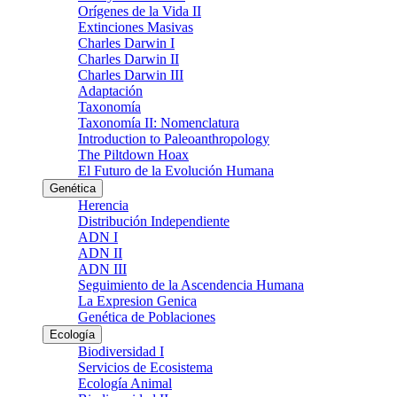
Orígenes de la Vida II
Extinciones Masivas
Charles Darwin I
Charles Darwin II
Charles Darwin III
Adaptación
Taxonomía
Taxonomía II: Nomenclatura
Introduction to Paleoanthropology
The Piltdown Hoax
El Futuro de la Evolución Humana
Genética
Herencia
Distribución Independiente
ADN I
ADN II
ADN III
Seguimiento de la Ascendencia Humana
La Expresion Genica
Genética de Poblaciones
Ecología
Biodiversidad I
Servicios de Ecosistema
Ecología Animal