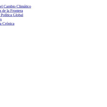
 el Cambio Climático
 de la Frontera
Política Global
s
a Crónica