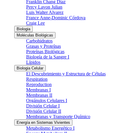
Franklin Chang Díaz
Percy Lavon Julian
Luis Walter Alvarez
France Anne-Dominic Córdova
Craig Lee
Biologia
Moléculas Biológicas
Carbohidratos
Grasas y Proteínas
Proteínas Biológicas
Biología de la Sangre I
Lípidos
Biologia Celular
El Descubrimiento y Estructura de Células
Respiration
Reproduction
Membranas I
Membranas II
Orgánulos Celulares I
División Celular I
División Celular II
Membranas y Transporte Químico
Energía en Sistemas Vivientes
Metabolismo Energético I