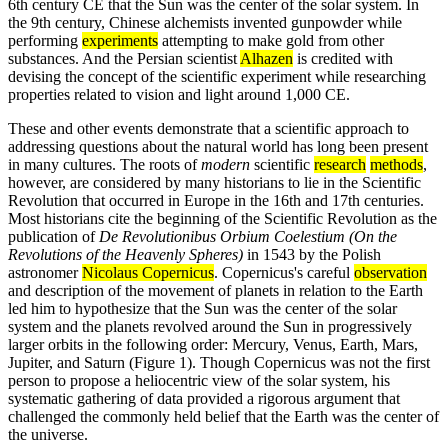
6th century CE that the Sun was the center of the solar system. In
the 9th century, Chinese alchemists invented gunpowder while
performing
experiments
attempting to make gold from other
substances. And the Persian scientist
Alhazen
is credited with
devising the concept of the scientific experiment while researching
properties related to vision and light around 1,000 CE.
These and other events demonstrate that a scientific approach to
addressing questions about the natural world has long been present
in many cultures. The roots of
modern
scientific
research
methods
,
however, are considered by many historians to lie in the Scientific
Revolution that occurred in Europe in the 16th and 17th centuries.
Most historians cite the beginning of the Scientific Revolution as the
publication of
De Revolutionibus Orbium Coelestium (On the
Revolutions of the Heavenly Spheres)
in 1543 by the Polish
astronomer
Nicolaus Copernicus
. Copernicus's careful
observation
and description of the movement of planets in relation to the Earth
led him to hypothesize that the Sun was the center of the solar
system and the planets revolved around the Sun in progressively
larger orbits in the following order: Mercury, Venus, Earth, Mars,
Jupiter, and Saturn (Figure 1). Though Copernicus was not the first
person to propose a heliocentric view of the solar system, his
systematic gathering of data provided a rigorous argument that
challenged the commonly held belief that the Earth was the center of
the universe.