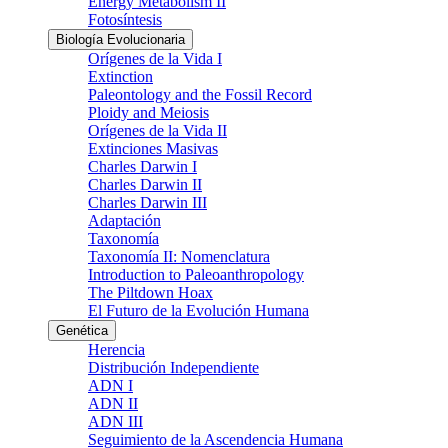
Energy Metabolism II
Fotosíntesis
Biología Evolucionaria
Orígenes de la Vida I
Extinction
Paleontology and the Fossil Record
Ploidy and Meiosis
Orígenes de la Vida II
Extinciones Masivas
Charles Darwin I
Charles Darwin II
Charles Darwin III
Adaptación
Taxonomía
Taxonomía II: Nomenclatura
Introduction to Paleoanthropology
The Piltdown Hoax
El Futuro de la Evolución Humana
Genética
Herencia
Distribución Independiente
ADN I
ADN II
ADN III
Seguimiento de la Ascendencia Humana