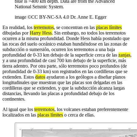
blue is >400 km depth. Data are from the Advanced
National Seismic System.
image ©CC BY-NC-SA 4.0 Dr. Anne E. Egger
En realidad, los
terremotos
, se concentran en las
placas límites
dibujadas por
Harry Hess
. Sin embargo, no todos los terremotos
ocurren a la misma profundidad. Donde Hess había postulado que
las rocas del suelo oceánico estaban hundiéndose en las zonas de
subducción o sumersión, ocurren los terremotos a una baja
profundidad de 0-33 km debajo de la superficie cerca de las
zanjas
,
y a una profundidad de casi 700 km debajo de la superficie, más
tierra adentro. Por otra parte, sólo terremotos poco profundos (de
profundidad de 0-33 km) son registrados en las cordilleras que se
extienden. Estos
datos
ayudaron a los geólogos a diseñar planos
longitudinales que muestran que las placas son delgadas en las
cordilleras que se extienden, y que la subducción alcanza largas
distancias, llevando las placas a profundidad debajo de los
continentes.
Al igual que los
terremotos
, los volcanes estaban preferentemente
localizados en las
placas límites
o cerca de ellas.