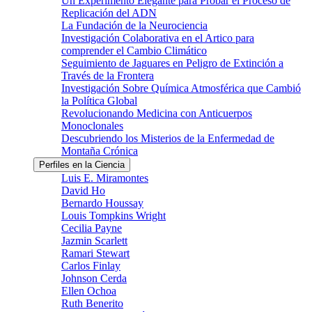
Un Experimento Elegante para Probar el Proceso de
Replicación del ADN
La Fundación de la Neurociencia
Investigación Colaborativa en el Artico para
comprender el Cambio Climático
Seguimiento de Jaguares en Peligro de Extinción a
Través de la Frontera
Investigación Sobre Química Atmosférica que Cambió
la Política Global
Revolucionando Medicina con Anticuerpos
Monoclonales
Descubriendo los Misterios de la Enfermedad de
Montaña Crónica
Perfiles en la Ciencia
Luis E. Miramontes
David Ho
Bernardo Houssay
Louis Tompkins Wright
Cecilia Payne
Jazmin Scarlett
Ramari Stewart
Carlos Finlay
Johnson Cerda
Ellen Ochoa
Ruth Benerito