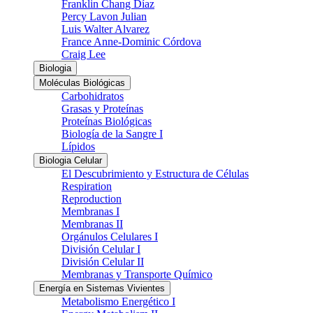
Franklin Chang Díaz
Percy Lavon Julian
Luis Walter Alvarez
France Anne-Dominic Córdova
Craig Lee
Biologia
Moléculas Biológicas
Carbohidratos
Grasas y Proteínas
Proteínas Biológicas
Biología de la Sangre I
Lípidos
Biologia Celular
El Descubrimiento y Estructura de Células
Respiration
Reproduction
Membranas I
Membranas II
Orgánulos Celulares I
División Celular I
División Celular II
Membranas y Transporte Químico
Energía en Sistemas Vivientes
Metabolismo Energético I