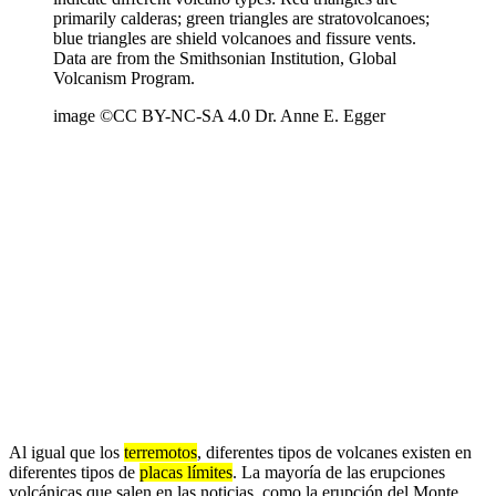
primarily calderas; green triangles are stratovolcanoes;
blue triangles are shield volcanoes and fissure vents.
Data are from the Smithsonian Institution, Global
Volcanism Program.
image ©CC BY-NC-SA 4.0 Dr. Anne E. Egger
Al igual que los
terremotos
, diferentes tipos de volcanes existen en
diferentes tipos de
placas límites
. La mayoría de las erupciones
volcánicas que salen en las noticias, como la erupción del Monte