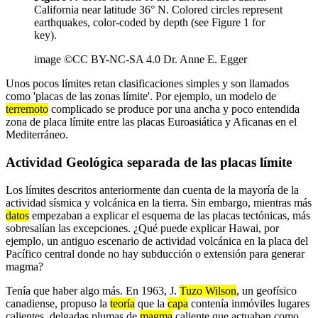
California near latitude 36° N. Colored circles represent
earthquakes, color-coded by depth (see Figure 1 for
key).
image ©CC BY-NC-SA 4.0 Dr. Anne E. Egger
Unos pocos límites retan clasificaciones simples y son llamados
como 'placas de las zonas límite'. Por ejemplo, un modelo de
terremoto
complicado se produce por una ancha y poco entendida
zona de placa límite entre las placas Euroasiática y Aficanas en el
Mediterráneo.
Actividad Geológica separada de las placas límite
Los límites descritos anteriormente dan cuenta de la mayoría de la
actividad sísmica y volcánica en la tierra. Sin embargo, mientras más
datos
empezaban a explicar el esquema de las placas tectónicas, más
sobresalían las excepciones. ¿Qué puede explicar Hawai, por
ejemplo, un antiguo escenario de actividad volcánica en la placa del
Pacífico central donde no hay subducción o extensión para generar
magma?
Tenía que haber algo más. En 1963, J.
Tuzo Wilson
, un geofísico
canadiense, propuso la
teoría
que la
capa
contenía inmóviles lugares
calientes, delgadas plumas de
magma
caliente que actuaban como