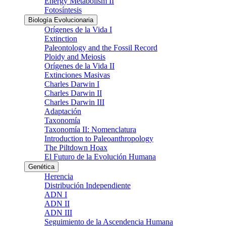
Energy Metabolism II
Fotosíntesis
Biología Evolucionaria
Orígenes de la Vida I
Extinction
Paleontology and the Fossil Record
Ploidy and Meiosis
Orígenes de la Vida II
Extinciones Masivas
Charles Darwin I
Charles Darwin II
Charles Darwin III
Adaptación
Taxonomía
Taxonomía II: Nomenclatura
Introduction to Paleoanthropology
The Piltdown Hoax
El Futuro de la Evolución Humana
Genética
Herencia
Distribución Independiente
ADN I
ADN II
ADN III
Seguimiento de la Ascendencia Humana