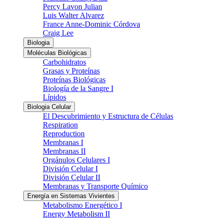
Percy Lavon Julian
Luis Walter Alvarez
France Anne-Dominic Córdova
Craig Lee
Biologia
Moléculas Biológicas
Carbohidratos
Grasas y Proteínas
Proteínas Biológicas
Biología de la Sangre I
Lípidos
Biologia Celular
El Descubrimiento y Estructura de Células
Respiration
Reproduction
Membranas I
Membranas II
Orgánulos Celulares I
División Celular I
División Celular II
Membranas y Transporte Químico
Energía en Sistemas Vivientes
Metabolismo Energético I
Energy Metabolism II