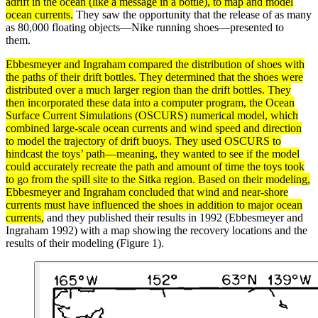
adrift in the ocean (like a message in a bottle), to map and
model
ocean
currents
.
They saw the opportunity that the release of as many
as 80,000 floating objects—Nike running shoes—presented to
them.
Ebbesmeyer and Ingraham compared the distribution of shoes with
the paths of their drift bottles. They determined that the shoes were
distributed over a much larger region than the drift bottles. They
then incorporated these
data
into a computer program, the Ocean
Surface
Current Simulations (OSCURS) numerical model, which
combined large-scale ocean currents and wind speed and direction
to model the trajectory of drift buoys. They used OSCURS to
hindcast
the toys’ path—meaning, they wanted to see if the model
could accurately recreate the path and amount of time the toys took
to go from the spill site to the Sitka region. Based on their modeling,
Ebbesmeyer and Ingraham concluded that wind and near-shore
currents must have influenced the shoes in addition to major ocean
currents,
and they published their results in 1992 (Ebbesmeyer and
Ingraham 1992) with a map showing the recovery locations and the
results of their modeling (Figure 1).