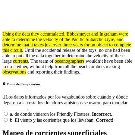
Using the
data
they accumulated, Ebbesmeyer and Ingraham were
able to determine the
velocity
of the Pacific Subarctic Gyre, and
determine that it takes just over three years for an object to complete
this circuit.
Until the accidental release of the toys, no one had been
able to put all the data together to determine the velocity of these
large
currents
. The team of
oceanographers
wouldn’t have been able
to do it either, without help from all the beachcombers making
observations
and reporting their findings.
Punto de Comprensión
Los datos informados por los vagabundos sobre cuándo y dónde
llegaron a la costa los flotadores amistosos se usaron para modelar
__________.
a.
de donde vinieron los Friendly Floatees.
Incorrect.
b.
El viento y las corrientes que los llevaban.
Correct!
Mapeo de corrientes superficiales