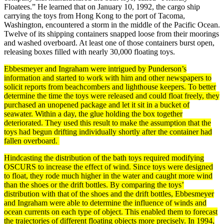
Floatees.” He learned that on January 10, 1992, the cargo ship
carrying the toys from Hong Kong to the port of Tacoma,
Washington, encountered a storm in the middle of the Pacific Ocean.
Twelve of its shipping containers snapped loose from their moorings
and washed overboard. At least one of those containers burst open,
releasing boxes filled with nearly 30,000 floating toys.
Ebbesmeyer and Ingraham were intrigued by Punderson’s
information and started to work with him and other newspapers to
solicit reports from beachcombers and lighthouse keepers. To better
determine the time the toys were released and could float freely, they
purchased an unopened package and let it sit in a bucket of
seawater. Within a day, the glue holding the box together
deteriorated. They used this result to make the assumption that the
toys had begun drifting individually shortly after the container had
fallen overboard.
Hindcasting the distribution of the bath toys required modifying
OSCURS to increase the effect of wind. Since toys were designed
to float, they rode much higher in the water and caught more wind
than the shoes or the drift bottles. By comparing the toys’
distribution with that of the shoes and the drift bottles, Ebbesmeyer
and Ingraham were able to determine the influence of winds and
ocean
currents
on each type of object. This enabled them to forecast
the trajectories of different floating objects more precisely. In 1994,