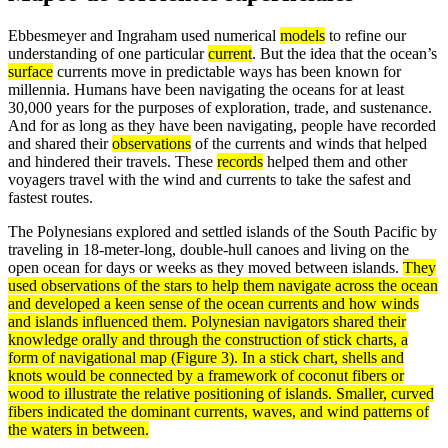
Ebbesmeyer and Ingraham used numerical
models
to refine our
understanding of one particular
current
. But the idea that the ocean’s
surface
currents move in predictable ways has been known for
millennia. Humans have been navigating the oceans for at least
30,000 years for the purposes of exploration, trade, and sustenance.
And for as long as they have been navigating, people have recorded
and shared their
observations
of the currents and winds that helped
and hindered their travels. These
records
helped them and other
voyagers travel with the wind and currents to take the safest and
fastest routes.
The Polynesians explored and settled islands of the South Pacific by
traveling in 18-meter-long, double-hull canoes and living on the
open ocean for days or weeks as they moved between islands.
They
used observations of the stars to help them navigate across the ocean
and developed a keen sense of the ocean currents and how winds
and islands influenced them. Polynesian navigators shared their
knowledge orally and through the construction of stick charts, a
form of navigational map (Figure 3). In a stick chart, shells and
knots would be connected by a framework of coconut fibers or
wood to illustrate the relative positioning of islands. Smaller, curved
fibers indicated the
dominant
currents,
waves
, and wind patterns of
the waters in between.