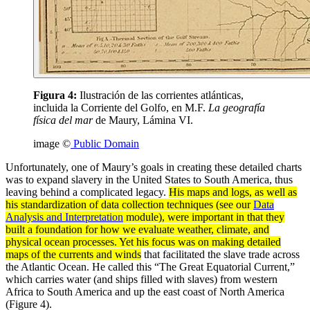
Figura 4:
Ilustración de las corrientes atlánticas,
incluida la Corriente del Golfo, en M.F.
La geografía
física del mar
de Maury, Lámina VI.
image ©
Public Domain
Unfortunately, one of Maury’s goals in creating these detailed charts
was to expand slavery in the United States to South America, thus
leaving behind a complicated legacy.
His maps and logs, as well as
his standardization of
data
collection techniques (see our
Data
Analysis and Interpretation
module), were important in that they
built a foundation for how we evaluate weather,
climate
, and
physical ocean processes. Yet his focus was on making detailed
maps of the
currents
and winds
that facilitated the slave trade across
the Atlantic Ocean. He called this “The Great Equatorial Current,”
which carries water (and ships filled with slaves) from western
Africa to South America and up the east coast of North America
(Figure 4).