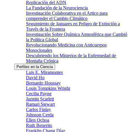
Replicación del ADN
La Fundación de la Neurociencia
Investigación Colaborativa en el Artico para
comprender el Cambio Climático
Seguimiento de Jaguares en Peligro de Extinción a
Través de la Frontera
Investigación Sobre Química Atmosférica que Cambió
la Política Global
Revolucionando Medicina con Anticuerpos
Monoclonales
Descubriendo los Misterios de la Enfermedad de
Montaña Crónica
Perfiles en la Ciencia
Luis E. Miramontes
David Ho
Bernardo Houssay
Louis Tompkins Wright
Cecilia Payne
Jazmin Scarlett
Ramari Stewart
Carlos Finlay
Johnson Cerda
Ellen Ochoa
Ruth Benerito
Franklin Chang Díaz