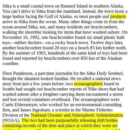
Sitka is a small coastal town on Baranof Island in southern Alaska.
You can’t drive to Sitka from the mainland. Instead, the town hosts a
large harbor facing the Gulf of Alaska, so most people and
products
arrive in Sitka from the ocean. Many other things come in from the
ocean around Sitka, too, and many residents are beachcombers,
walking the shoreline looking for items that have washed ashore. On
November 16, 1992, one beachcomber found six small plastic bath
toys—rubber duckies—on a rocky beach town. Twelve days later,
another beachcomber found 20 toys on a beach 85 km further north.
By the summer of 1993, hundreds of the same kind of toys had been
found and reported by beachcombers over 850 km of the Alaskan
coastline.
Eben Punderson, a part-time journalist for the
Sitka Daily Sentinel
,
thought the situation looked familiar. He recalled a national news
story from just a few years before: two
oceanographers
based in
Seattle had sought out beachcomber reports of Nike shoes that had
washed ashore after a freighter carrying them encountered a storm
and lost several containers overboard. The oceanographers were
Curtis Ebbesmeyer, who worked for an environmental consulting
firm, and James Ingraham, a scientist in the Marine Fisheries
Division of the
National Oceanic and Atmospheric Administration
(NOAA).
The two had been purposefully releasing drift bottles
containing
records
of the time and place at which they were set