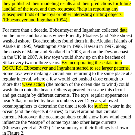
they published their modeling results and their predictions for future
landfall of the toys, and they requested “help in reporting any
subsequent finds of the toys or other interesting drifting objects”
(Ebbesmeyer and Ingraham 1994).
For more than a decade, Ebbesmeyer and Ingraham collected
data
on the times and locations where Friendly Floatees (and Nike shoes)
washed ashore. Beachcombers found them in the Aleutian Islands of
Alaska in 1995, Washington state in 1996, Hawaii in 1997, along
the coasts of Maine and Scotland in 2003, and on the Devon coast
in the UK in 2007. A few toys would show up on the beaches of
Sitka every two or three years.
By incorporating these data into
OSCURS, Ebbesmeyer and Ingraham started to see larger patterns.
Some toys were making a circuit and returning to the same place at a
regular interval, where a few would get pushed close enough to
shore that
wave action
(the motion of the ocean due to wind) could
wash them onto the beach. Others appeared to escape this circuit
and get caught by different currents. The toys' regular appearances
near Sitka, reported by beachcombers over 15 years, allowed
oceanographers to determine the time it took for
surface
water in the
ocean (and the objects it carries) to travel around that circular
current. Moreover, the oceanographers could show how wind could
influence the “escape” of some toys into other large currents
(Ebbesmeyer et al. 2007). The summary of their findings is shown
in Figure 2.