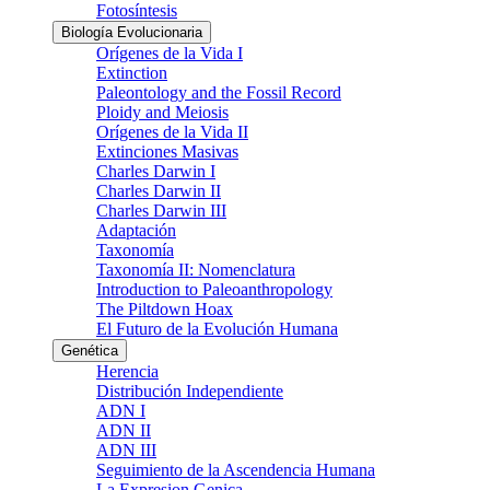
Fotosíntesis
Biología Evolucionaria
Orígenes de la Vida I
Extinction
Paleontology and the Fossil Record
Ploidy and Meiosis
Orígenes de la Vida II
Extinciones Masivas
Charles Darwin I
Charles Darwin II
Charles Darwin III
Adaptación
Taxonomía
Taxonomía II: Nomenclatura
Introduction to Paleoanthropology
The Piltdown Hoax
El Futuro de la Evolución Humana
Genética
Herencia
Distribución Independiente
ADN I
ADN II
ADN III
Seguimiento de la Ascendencia Humana
La Expresion Genica