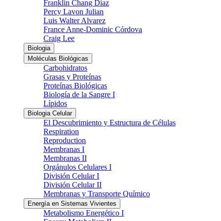
Franklin Chang Díaz
Percy Lavon Julian
Luis Walter Alvarez
France Anne-Dominic Córdova
Craig Lee
Biologia
Moléculas Biológicas
Carbohidratos
Grasas y Proteínas
Proteínas Biológicas
Biología de la Sangre I
Lípidos
Biologia Celular
El Descubrimiento y Estructura de Células
Respiration
Reproduction
Membranas I
Membranas II
Orgánulos Celulares I
División Celular I
División Celular II
Membranas y Transporte Químico
Energía en Sistemas Vivientes
Metabolismo Energético I