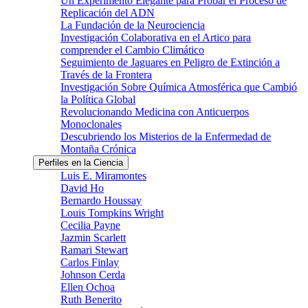
Un Experimento Elegante para Probar el Proceso de
Replicación del ADN
La Fundación de la Neurociencia
Investigación Colaborativa en el Artico para
comprender el Cambio Climático
Seguimiento de Jaguares en Peligro de Extinción a
Través de la Frontera
Investigación Sobre Química Atmosférica que Cambió
la Política Global
Revolucionando Medicina con Anticuerpos
Monoclonales
Descubriendo los Misterios de la Enfermedad de
Montaña Crónica
Perfiles en la Ciencia
Luis E. Miramontes
David Ho
Bernardo Houssay
Louis Tompkins Wright
Cecilia Payne
Jazmin Scarlett
Ramari Stewart
Carlos Finlay
Johnson Cerda
Ellen Ochoa
Ruth Benerito