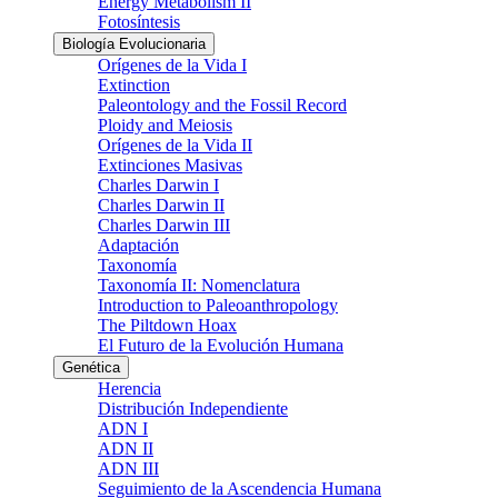
Energy Metabolism II
Fotosíntesis
Biología Evolucionaria
Orígenes de la Vida I
Extinction
Paleontology and the Fossil Record
Ploidy and Meiosis
Orígenes de la Vida II
Extinciones Masivas
Charles Darwin I
Charles Darwin II
Charles Darwin III
Adaptación
Taxonomía
Taxonomía II: Nomenclatura
Introduction to Paleoanthropology
The Piltdown Hoax
El Futuro de la Evolución Humana
Genética
Herencia
Distribución Independiente
ADN I
ADN II
ADN III
Seguimiento de la Ascendencia Humana