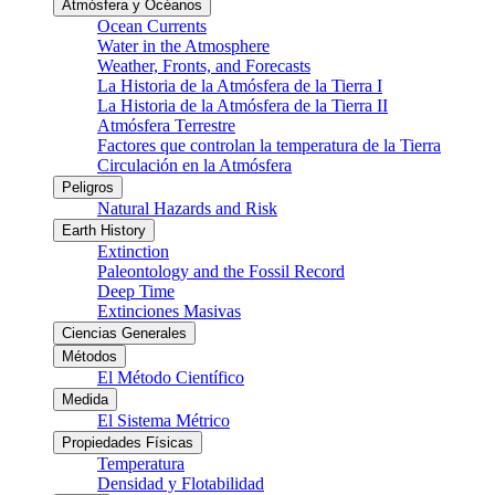
Atmósfera y Océanos
Ocean Currents
Water in the Atmosphere
Weather, Fronts, and Forecasts
La Historia de la Atmósfera de la Tierra I
La Historia de la Atmósfera de la Tierra II
Atmósfera Terrestre
Factores que controlan la temperatura de la Tierra
Circulación en la Atmósfera
Peligros
Natural Hazards and Risk
Earth History
Extinction
Paleontology and the Fossil Record
Deep Time
Extinciones Masivas
Ciencias Generales
Métodos
El Método Científico
Medida
El Sistema Métrico
Propiedades Físicas
Temperatura
Densidad y Flotabilidad