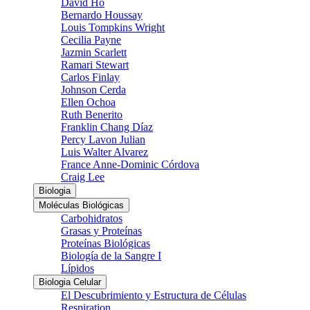
David Ho
Bernardo Houssay
Louis Tompkins Wright
Cecilia Payne
Jazmin Scarlett
Ramari Stewart
Carlos Finlay
Johnson Cerda
Ellen Ochoa
Ruth Benerito
Franklin Chang Díaz
Percy Lavon Julian
Luis Walter Alvarez
France Anne-Dominic Córdova
Craig Lee
Biologia
Moléculas Biológicas
Carbohidratos
Grasas y Proteínas
Proteínas Biológicas
Biología de la Sangre I
Lípidos
Biologia Celular
El Descubrimiento y Estructura de Células
Respiration