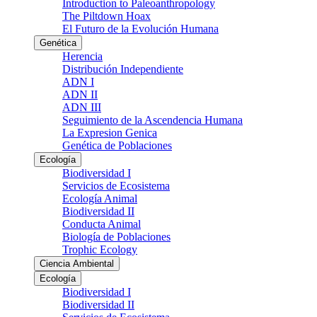
Introduction to Paleoanthropology
The Piltdown Hoax
El Futuro de la Evolución Humana
Genética
Herencia
Distribución Independiente
ADN I
ADN II
ADN III
Seguimiento de la Ascendencia Humana
La Expresion Genica
Genética de Poblaciones
Ecología
Biodiversidad I
Servicios de Ecosistema
Ecología Animal
Biodiversidad II
Conducta Animal
Biología de Poblaciones
Trophic Ecology
Ciencia Ambiental
Ecología
Biodiversidad I
Biodiversidad II