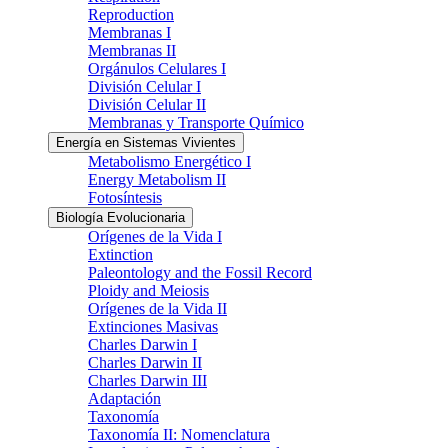
Reproduction
Membranas I
Membranas II
Orgánulos Celulares I
División Celular I
División Celular II
Membranas y Transporte Químico
Energía en Sistemas Vivientes
Metabolismo Energético I
Energy Metabolism II
Fotosíntesis
Biología Evolucionaria
Orígenes de la Vida I
Extinction
Paleontology and the Fossil Record
Ploidy and Meiosis
Orígenes de la Vida II
Extinciones Masivas
Charles Darwin I
Charles Darwin II
Charles Darwin III
Adaptación
Taxonomía
Taxonomía II: Nomenclatura