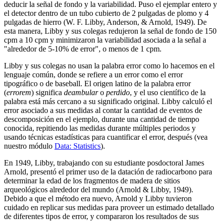
deducir la señal de fondo y la variabilidad. Puso el ejemplar entero y
el detector dentro de un tubo cubierto de 2 pulgadas de plomo y 4
pulgadas de hierro (W. F. Libby, Anderson, & Arnold, 1949). De
esta manera, Libby y sus colegas redujeron la señal de fondo de 150
cpm a 10 cpm y minimizaron la variabilidad asociada a la señal a
"alrededor de 5-10% de error", o menos de 1 cpm.
Libby y sus colegas no usan la palabra error como lo hacemos en el
lenguaje común, donde se refiere a un error como el error
tipográfico o de baseball. El origen latino de la palabra error
(
errorem
) significa
deambular
o
perdido
, y el uso científico de la
palabra está más cercano a su significado original. Libby calculó el
error asociado a sus medidas al contar la cantidad de eventos de
descomposición en el ejemplo, durante una cantidad de tiempo
conocida, repitiendo las medidas durante múltiples periodos y
usando técnicas estadísticas para cuantificar el error, después (vea
nuestro módulo
Data: Statistics
).
En 1949, Libby, trabajando con su estudiante posdoctoral James
Arnold, presentó el primer uso de la datación de radiocarbono para
determinar la edad de los fragmentos de madera de sitios
arqueológicos alrededor del mundo (Arnold & Libby, 1949).
Debido a que el método era nuevo, Arnold y Libby tuvieron
cuidado en replicar sus medidas para proveer un estimado detallado
de diferentes tipos de error, y compararon los resultados de sus