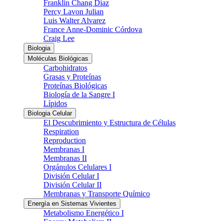
Franklin Chang Díaz
Percy Lavon Julian
Luis Walter Alvarez
France Anne-Dominic Córdova
Craig Lee
Biologia
Moléculas Biológicas
Carbohidratos
Grasas y Proteínas
Proteínas Biológicas
Biología de la Sangre I
Lípidos
Biologia Celular
El Descubrimiento y Estructura de Células
Respiration
Reproduction
Membranas I
Membranas II
Orgánulos Celulares I
División Celular I
División Celular II
Membranas y Transporte Químico
Energía en Sistemas Vivientes
Metabolismo Energético I