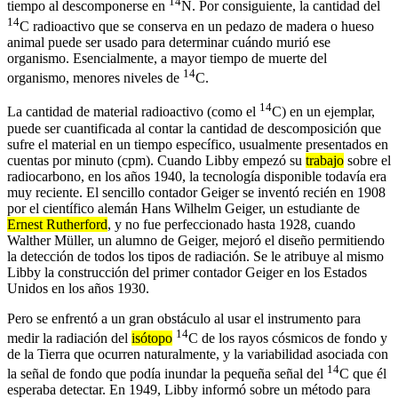
14
tiempo al descomponerse en
N. Por consiguiente, la cantidad del
14
C radioactivo que se conserva en un pedazo de madera o hueso
animal puede ser usado para determinar cuándo murió ese
organismo. Esencialmente, a mayor tiempo de muerte del
14
organismo, menores niveles de
C.
14
La cantidad de material radioactivo (como el
C) en un ejemplar,
puede ser cuantificada al contar la cantidad de descomposición que
sufre el material en un tiempo específico, usualmente presentados en
cuentas por minuto (cpm). Cuando Libby empezó su
trabajo
sobre el
radiocarbono, en los años 1940, la tecnología disponible todavía era
muy reciente. El sencillo contador Geiger se inventó recién en 1908
por el científico alemán Hans Wilhelm Geiger, un estudiante de
Ernest Rutherford
, y no fue perfeccionado hasta 1928, cuando
Walther Müller, un alumno de Geiger, mejoró el diseño permitiendo
la detección de todos los tipos de radiación. Se le atribuye al mismo
Libby la construcción del primer contador Geiger en los Estados
Unidos en los años 1930.
Pero se enfrentó a un gran obstáculo al usar el instrumento para
14
medir la radiación del
isótopo
C de los rayos cósmicos de fondo y
de la Tierra que ocurren naturalmente, y la variabilidad asociada con
14
la señal de fondo que podía inundar la pequeña señal del
C que él
esperaba detectar. En 1949, Libby informó sobre un método para