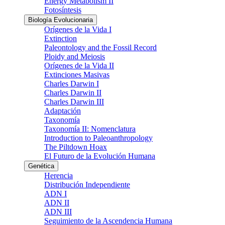
Energy Metabolism II
Fotosíntesis
Biología Evolucionaria
Orígenes de la Vida I
Extinction
Paleontology and the Fossil Record
Ploidy and Meiosis
Orígenes de la Vida II
Extinciones Masivas
Charles Darwin I
Charles Darwin II
Charles Darwin III
Adaptación
Taxonomía
Taxonomía II: Nomenclatura
Introduction to Paleoanthropology
The Piltdown Hoax
El Futuro de la Evolución Humana
Genética
Herencia
Distribución Independiente
ADN I
ADN II
ADN III
Seguimiento de la Ascendencia Humana