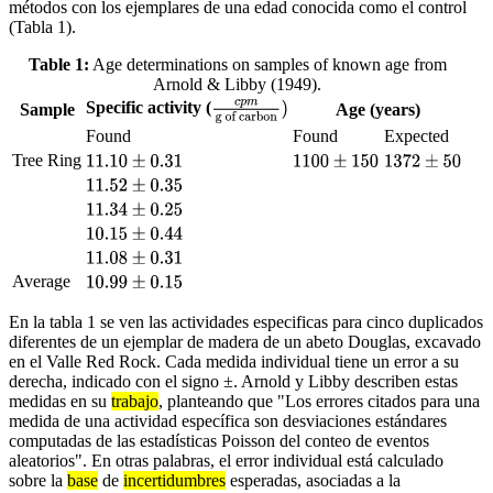
métodos con los ejemplares de una edad conocida como el control
(Tabla 1).
Table 1:
Age determinations on samples of known age from
Arnold & Libby (1949).
Specific activity (
c
p
m
g of
Sample
Age (years)
carbon
)
Found
Found
Expected
Tree Ring
11.10
±
0.31
1100
±
150
1372
±
50
11.52
±
0.35
11.34
±
0.25
10.15
±
0.44
11.08
±
0.31
Average
10.99
±
0.15
En la tabla 1 se ven las actividades especificas para cinco duplicados
diferentes de un ejemplar de madera de un abeto Douglas, excavado
en el Valle Red Rock. Cada medida individual tiene un error a su
derecha, indicado con el signo ±. Arnold y Libby describen estas
medidas en su
trabajo
, planteando que "Los errores citados para una
medida de una actividad específica son desviaciones estándares
computadas de las estadísticas Poisson del conteo de eventos
aleatorios". En otras palabras, el error individual está calculado
sobre la
base
de
incertidumbres
esperadas, asociadas a la