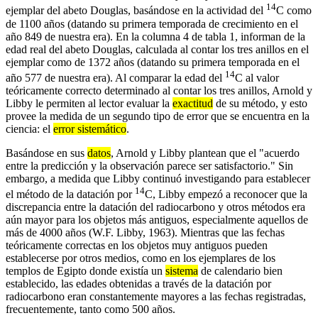
14
ejemplar del abeto Douglas, basándose en la actividad del
C como
de 1100 años (datando su primera temporada de crecimiento en el
año 849 de nuestra era). En la columna 4 de tabla 1, informan de la
edad real del abeto Douglas, calculada al contar los tres anillos en el
ejemplar como de 1372 años (datando su primera temporada en el
14
año 577 de nuestra era). Al comparar la edad del
C al valor
teóricamente correcto determinado al contar los tres anillos, Arnold y
Libby le permiten al lector evaluar la
exactitud
de su método, y esto
provee la medida de un segundo tipo de error que se encuentra en la
ciencia: el
error sistemático
.
Basándose en sus
datos
, Arnold y Libby plantean que el "acuerdo
entre la predicción y la observación parece ser satisfactorio." Sin
embargo, a medida que Libby continuó investigando para establecer
14
el método de la datación por
C, Libby empezó a reconocer que la
discrepancia entre la datación del radiocarbono y otros métodos era
aún mayor para los objetos más antiguos, especialmente aquellos de
más de 4000 años (W.F. Libby, 1963). Mientras que las fechas
teóricamente correctas en los objetos muy antiguos pueden
establecerse por otros medios, como en los ejemplares de los
templos de Egipto donde existía un
sistema
de calendario bien
establecido, las edades obtenidas a través de la datación por
radiocarbono eran constantemente mayores a las fechas registradas,
frecuentemente, tanto como 500 años.