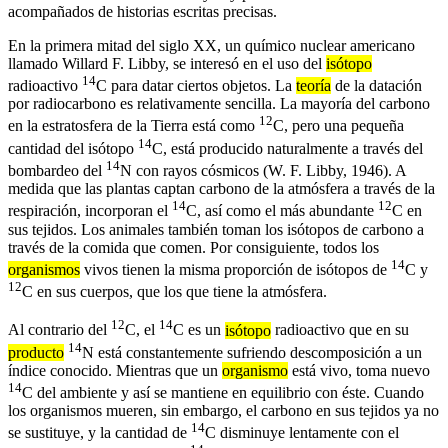
acompañados de historias escritas precisas.
En la primera mitad del siglo XX, un químico nuclear americano
llamado Willard F. Libby, se interesó en el uso del
isótopo
14
radioactivo
C para datar ciertos objetos. La
teoría
de la datación
por radiocarbono es relativamente sencilla. La mayoría del carbono
12
en la estratosfera de la Tierra está como
C, pero una pequeña
14
cantidad del isótopo
C, está producido naturalmente a través del
14
bombardeo del
N con rayos cósmicos (W. F. Libby, 1946). A
medida que las plantas captan carbono de la atmósfera a través de la
14
12
respiración, incorporan el
C, así como el más abundante
C en
sus tejidos. Los animales también toman los isótopos de carbono a
través de la comida que comen. Por consiguiente, todos los
14
organismos
vivos tienen la misma proporción de isótopos de
C y
12
C en sus cuerpos, que los que tiene la atmósfera.
12
14
Al contrario del
C, el
C es un
isótopo
radioactivo que en su
14
producto
N está constantemente sufriendo descomposición a un
índice conocido. Mientras que un
organismo
está vivo, toma nuevo
14
C del ambiente y así se mantiene en equilibrio con éste. Cuando
los organismos mueren, sin embargo, el carbono en sus tejidos ya no
14
se sustituye, y la cantidad de
C disminuye lentamente con el