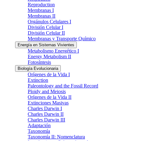
Reproduction
Membranas I
Membranas II
Orgánulos Celulares I
División Celular I
División Celular II
Membranas y Transporte Químico
Energía en Sistemas Vivientes
Metabolismo Energético I
Energy Metabolism II
Fotosíntesis
Biología Evolucionaria
Orígenes de la Vida I
Extinction
Paleontology and the Fossil Record
Ploidy and Meiosis
Orígenes de la Vida II
Extinciones Masivas
Charles Darwin I
Charles Darwin II
Charles Darwin III
Adaptación
Taxonomía
Taxonomía II: Nomenclatura