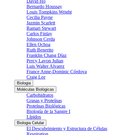
David Ho
Bernardo Houssay
Louis Tompkins Wright
Cecilia Payne
Jazmin Scarlett
Ramari Stewart
Carlos Finlay
Johnson Cerda
Ellen Ochoa
Ruth Benerito
Franklin Chang Díaz
Percy Lavon Julian
Luis Walter Alvarez
France Anne-Dominic Córdova
Craig Lee
Biologia
Moléculas Biológicas
Carbohidratos
Grasas y Proteínas
Proteínas Biológicas
Biología de la Sangre I
Lípidos
Biologia Celular
El Descubrimiento y Estructura de Células
Respiration