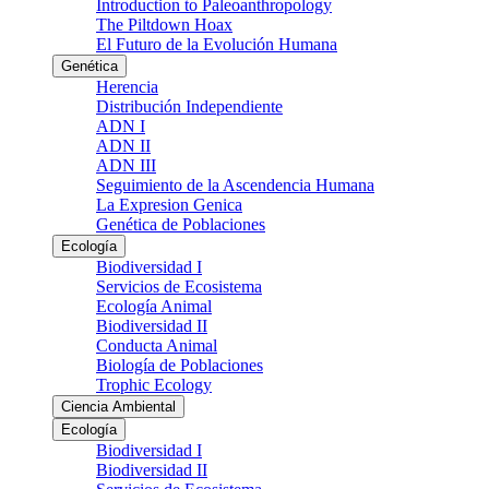
Introduction to Paleoanthropology
The Piltdown Hoax
El Futuro de la Evolución Humana
Genética
Herencia
Distribución Independiente
ADN I
ADN II
ADN III
Seguimiento de la Ascendencia Humana
La Expresion Genica
Genética de Poblaciones
Ecología
Biodiversidad I
Servicios de Ecosistema
Ecología Animal
Biodiversidad II
Conducta Animal
Biología de Poblaciones
Trophic Ecology
Ciencia Ambiental
Ecología
Biodiversidad I
Biodiversidad II