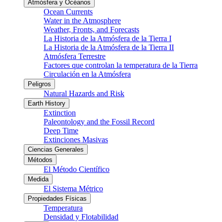
Atmósfera y Océanos
Ocean Currents
Water in the Atmosphere
Weather, Fronts, and Forecasts
La Historia de la Atmósfera de la Tierra I
La Historia de la Atmósfera de la Tierra II
Atmósfera Terrestre
Factores que controlan la temperatura de la Tierra
Circulación en la Atmósfera
Peligros
Natural Hazards and Risk
Earth History
Extinction
Paleontology and the Fossil Record
Deep Time
Extinciones Masivas
Ciencias Generales
Métodos
El Método Científico
Medida
El Sistema Métrico
Propiedades Físicas
Temperatura
Densidad y Flotabilidad