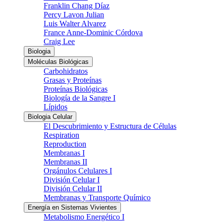
Franklin Chang Díaz
Percy Lavon Julian
Luis Walter Alvarez
France Anne-Dominic Córdova
Craig Lee
Biologia
Moléculas Biológicas
Carbohidratos
Grasas y Proteínas
Proteínas Biológicas
Biología de la Sangre I
Lípidos
Biologia Celular
El Descubrimiento y Estructura de Células
Respiration
Reproduction
Membranas I
Membranas II
Orgánulos Celulares I
División Celular I
División Celular II
Membranas y Transporte Químico
Energía en Sistemas Vivientes
Metabolismo Energético I