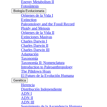
Energy Metabolism II
Fotosíntesis
Biología Evolucionaria
Orígenes de la Vida I
Extinction
Paleontology and the Fossil Record
Ploidy and Meiosis
Orígenes de la Vida II
Extinciones Masivas
Charles Darwin I
Charles Darwin II
Charles Darwin III
Adaptación
Taxonomía
Taxonomía II: Nomenclatura
Introduction to Paleoanthropology
The Piltdown Hoax
El Futuro de la Evolución Humana
Genética
Herencia
Distribución Independiente
ADN I
ADN II
ADN III
Seguimiento de la Ascendencia Humana