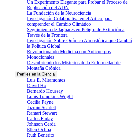
Un Experimento Elegante para Probar el Proceso de
Replicación del ADN
La Fundación de la Neurociencia
Investigación Colaborativa en el Artico para
comprender el Cambio Climático
Seguimiento de Jaguares en Peligro de Extinción a
Través de la Frontera
Investigación Sobre Química Atmosférica que Cambió
la Política Global
Revolucionando Medicina con Anticuerpos
Monoclonales
Descubriendo los Misterios de la Enfermedad de
Montaña Crónica
Perfiles en la Ciencia
Luis E. Miramontes
David Ho
Bernardo Houssay
Louis Tompkins Wright
Cecilia Payne
Jazmin Scarlett
Ramari Stewart
Carlos Finlay
Johnson Cerda
Ellen Ochoa
Ruth Benerito