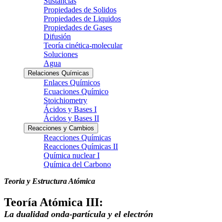
Sustancias
Propiedades de Solidos
Propiedades de Liquidos
Propiedades de Gases
Difusión
Teoría cinética-molecular
Soluciones
Agua
Relaciones Químicas
Enlaces Químicos
Ecuaciones Químico
Stoichiometry
Ácidos y Bases I
Ácidos y Bases II
Reacciones y Cambios
Reacciones Químicas
Reacciones Químicas II
Química nuclear I
Química del Carbono
Teoria y Estructura Atómica
Teoría Atómica III:
La dualidad onda-partícula y el electrón