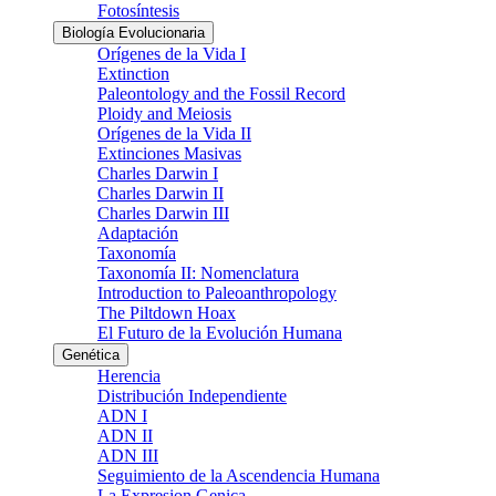
Fotosíntesis
Biología Evolucionaria
Orígenes de la Vida I
Extinction
Paleontology and the Fossil Record
Ploidy and Meiosis
Orígenes de la Vida II
Extinciones Masivas
Charles Darwin I
Charles Darwin II
Charles Darwin III
Adaptación
Taxonomía
Taxonomía II: Nomenclatura
Introduction to Paleoanthropology
The Piltdown Hoax
El Futuro de la Evolución Humana
Genética
Herencia
Distribución Independiente
ADN I
ADN II
ADN III
Seguimiento de la Ascendencia Humana
La Expresion Genica