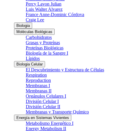
Percy Lavon Julian
Luis Walter Alvarez
France Anne-Dominic Córdova
Craig Lee
Biologia
Moléculas Biológicas
Carbohidratos
Grasas y Proteínas
Proteínas Biológicas
Biología de la Sangre I
Lípidos
Biologia Celular
El Descubrimiento y Estructura de Células
Respiration
Reproduction
Membranas I
Membranas II
Orgánulos Celulares I
División Celular I
División Celular II
Membranas y Transporte Químico
Energía en Sistemas Vivientes
Metabolismo Energético I
Energy Metabolism II