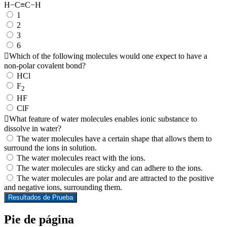
H−C≡C−H
1
2
3
6
Which of the following molecules would one expect to have a
non-polar covalent bond?
HCl
F
2
HF
ClF
What feature of water molecules enables ionic substance to
dissolve in water?
The water molecules have a certain shape that allows them to
surround the ions in solution.
The water molecules react with the ions.
The water molecules are sticky and can adhere to the ions.
The water molecules are polar and are attracted to the positive
and negative ions, surrounding them.
Resultados de Prueba
Pie de página