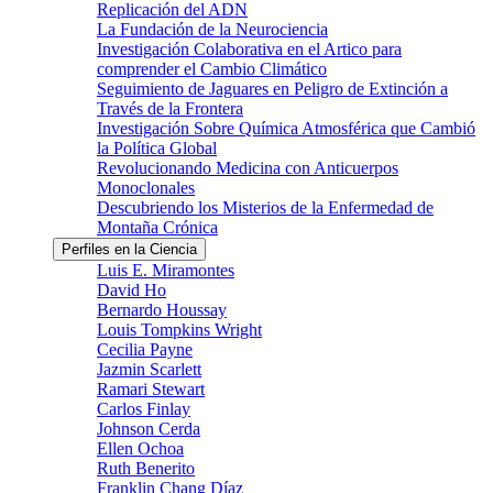
Replicación del ADN
La Fundación de la Neurociencia
Investigación Colaborativa en el Artico para
comprender el Cambio Climático
Seguimiento de Jaguares en Peligro de Extinción a
Través de la Frontera
Investigación Sobre Química Atmosférica que Cambió
la Política Global
Revolucionando Medicina con Anticuerpos
Monoclonales
Descubriendo los Misterios de la Enfermedad de
Montaña Crónica
Perfiles en la Ciencia
Luis E. Miramontes
David Ho
Bernardo Houssay
Louis Tompkins Wright
Cecilia Payne
Jazmin Scarlett
Ramari Stewart
Carlos Finlay
Johnson Cerda
Ellen Ochoa
Ruth Benerito
Franklin Chang Díaz