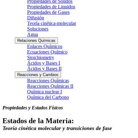
Propiedades de Solidos
Propiedades de Liquidos
Propiedades de Gases
Difusión
Teoría cinética-molecular
Soluciones
Agua
Relaciones Químicas
Enlaces Químicos
Ecuaciones Químico
Stoichiometry
Ácidos y Bases I
Ácidos y Bases II
Reacciones y Cambios
Reacciones Químicas
Reacciones Químicas II
Química nuclear I
Química del Carbono
Propiedades y Estados Físicos
Estados de la Materia:
Teoría cinética molecular y transiciones de fase