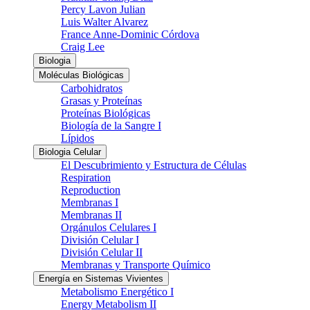
Percy Lavon Julian
Luis Walter Alvarez
France Anne-Dominic Córdova
Craig Lee
Biologia
Moléculas Biológicas
Carbohidratos
Grasas y Proteínas
Proteínas Biológicas
Biología de la Sangre I
Lípidos
Biologia Celular
El Descubrimiento y Estructura de Células
Respiration
Reproduction
Membranas I
Membranas II
Orgánulos Celulares I
División Celular I
División Celular II
Membranas y Transporte Químico
Energía en Sistemas Vivientes
Metabolismo Energético I
Energy Metabolism II