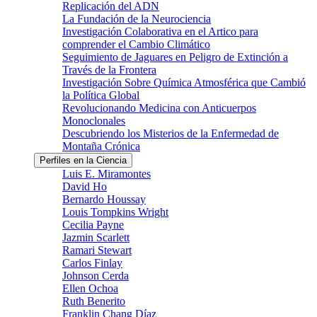
Replicación del ADN
La Fundación de la Neurociencia
Investigación Colaborativa en el Artico para
comprender el Cambio Climático
Seguimiento de Jaguares en Peligro de Extinción a
Través de la Frontera
Investigación Sobre Química Atmosférica que Cambió
la Política Global
Revolucionando Medicina con Anticuerpos
Monoclonales
Descubriendo los Misterios de la Enfermedad de
Montaña Crónica
Perfiles en la Ciencia
Luis E. Miramontes
David Ho
Bernardo Houssay
Louis Tompkins Wright
Cecilia Payne
Jazmin Scarlett
Ramari Stewart
Carlos Finlay
Johnson Cerda
Ellen Ochoa
Ruth Benerito
Franklin Chang Díaz