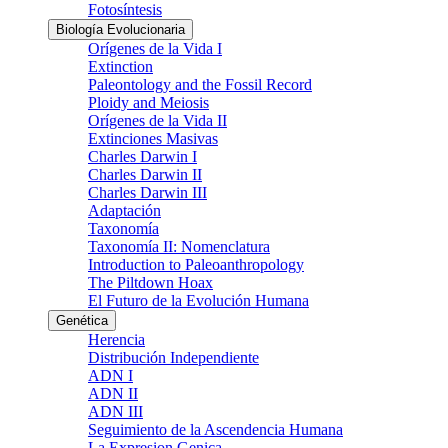
Fotosíntesis
Biología Evolucionaria
Orígenes de la Vida I
Extinction
Paleontology and the Fossil Record
Ploidy and Meiosis
Orígenes de la Vida II
Extinciones Masivas
Charles Darwin I
Charles Darwin II
Charles Darwin III
Adaptación
Taxonomía
Taxonomía II: Nomenclatura
Introduction to Paleoanthropology
The Piltdown Hoax
El Futuro de la Evolución Humana
Genética
Herencia
Distribución Independiente
ADN I
ADN II
ADN III
Seguimiento de la Ascendencia Humana
La Expresion Genica