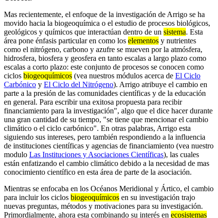
Mas recientemente, el enfoque de la investigación de Arrigo se ha
movido hacia la biogeoquímica o el estudio de procesos biológicos,
geológicos y químicos que interactúan dentro de un
sistema
. Esta
área pone énfasis particular en como los
elementos
y nutrientes
como el nitrógeno, carbono y azufre se mueven por la atmósfera,
hidrosfera, biosfera y geosfera en tanto escalas a largo plazo como
escalas a corto plazo: este conjunto de procesos se conocen como
ciclos
biogeoquímicos
(vea nuestros módulos acerca de
El Ciclo
Carbónico
y
El Ciclo del Nitrógeno
). Arrigo atribuye el cambio en
parte a la presión de las comunidades científicas y de la educación
en general. Para escribir una exitosa propuesta para recibir
financiamiento para la investigación", algo que el dice hacer durante
una gran cantidad de su tiempo, "se tiene que mencionar el cambio
climático o el ciclo carbónico". En otras palabras, Arrigo esta
siguiendo sus intereses, pero también respondiendo a la influencia
de instituciones científicas y agencias de financiamiento (vea nuestro
modulo
Las Instituciones y Asociaciones Científicas
), las cuales
están enfatizando el cambio climático debido a la necesidad de mas
conocimiento científico en esta área de parte de la asociación.
Mientras se enfocaba en los Océanos Meridional y Ártico, el cambio
para incluir los ciclos
biogeoquímicos
en su investigación trajo
nuevas preguntas, métodos y motivaciones para su investigación.
Primordialmente, ahora esta combinando su interés en
ecosistemas