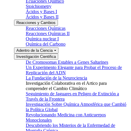
Ecuaciones Químico
Stoichiometry
Ácidos y Bases I
Ácidos y Bases II
Reacciones y Cambios
Reacciones Químicas
Reacciones Químicas II
Química nuclear I
Química del Carbono
Adentro de la Ciencia
Investigación Cientifica
De Cromosomas Estables a Genes Saltarines
Un Experimento Elegante para Probar el Proceso de
Replicación del ADN
La Fundación de la Neurociencia
Investigación Colaborativa en el Artico para
comprender el Cambio Climático
Seguimiento de Jaguares en Peligro de Extinción a
Través de la Frontera
Investigación Sobre Química Atmosférica que Cambió
la Política Global
Revolucionando Medicina con Anticuerpos
Monoclonales
Descubriendo los Misterios de la Enfermedad de
Montaña Crónica