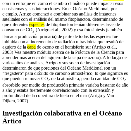
con un enfoque en como el cambio climático puede impactar esos
ecosistemas y sus interacciones. En el Océano Meridional, por
ejemplo, Arrigo comenzó a combinar sus análisis de imágenes
satelitales con el análisis del mismo fitoplancton, determinando de
que diferentes
especies
de fitoplancton tenían diferentes tasas de
consumo de CO
(Arrigo et al., 2002) y esa fotosíntesis (también
2
llamada producción primaria) de parte de todas las especies fue
inhibida con al incremento de radiación ultravioleta que resultó del
agujero de la
capa
de ozono en el hemisferio sur (Arrigo et al.,
2003) Vea nuestro módulo acerca de la Práctica de la Ciencia para
aprender mas acerca del agujero de la capa de ozono). A lo largo de
varios años de análisis, Arrigo y sus socio de investigación
determinaron de que porciones del Océano Meridional son un
"fregadero" para dióxido de carbono atmosférico, lo que significa es
que pueden remover CO
de la atmósfera, pero la cantidad de CO
2
2
absorbido por medio de producción primaria variaba bastante de año
a año y estaba fuertemente correlacionado con la extensión y
profundidad de la cobertura de hielo en el mar (Arrigo y Van
Dijken, 2007).
Investigación colaborativa en el Océano
Ártico