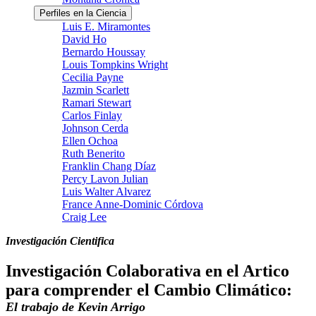
Perfiles en la Ciencia
Luis E. Miramontes
David Ho
Bernardo Houssay
Louis Tompkins Wright
Cecilia Payne
Jazmin Scarlett
Ramari Stewart
Carlos Finlay
Johnson Cerda
Ellen Ochoa
Ruth Benerito
Franklin Chang Díaz
Percy Lavon Julian
Luis Walter Alvarez
France Anne-Dominic Córdova
Craig Lee
Investigación Cientifica
Investigación Colaborativa en el Artico
para comprender el Cambio Climático:
El trabajo de Kevin Arrigo