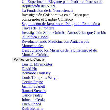
Un Experimento Elegante para Probar el Proceso de
Replicación del ADN
La Fundación de la Neurociencia
Investigación Colaborativa en el Artico para
comprender el Cambio Climático
Seguimiento de Jaguares en Peligro de Extinción a
Través de la Frontera
Investigación Sobre Química Atmosférica que Cambió
la Política Global
Revolucionando Medicina con Anticuerpos
Monoclonales
Descubriendo los Misterios de la Enfermedad de
Montaña Crónica
Perfiles en la Ciencia
Luis E. Miramontes
David Ho
Bernardo Houssay
Louis Tompkins Wright
Cecilia Payne
Jazmin Scarlett
Ramari Stewart
Carlos Finlay
Johnson Cerda
Ellen Ochoa
Ruth Benerito