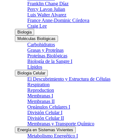
Franklin Chang Díaz
Percy Lavon Julian
Luis Walter Alvarez
France Anne-Dominic Córdova
Craig Lee
Biologia
Moléculas Biológicas
Carbohidratos
Grasas y Proteínas
Proteínas Biológicas
Biología de la Sangre I
Lípidos
Biologia Celular
El Descubrimiento y Estructura de Células
Respiration
Reproduction
Membranas I
Membranas II
Orgánulos Celulares I
División Celular I
División Celular II
Membranas y Transporte Químico
Energía en Sistemas Vivientes
Metabolismo Energético I