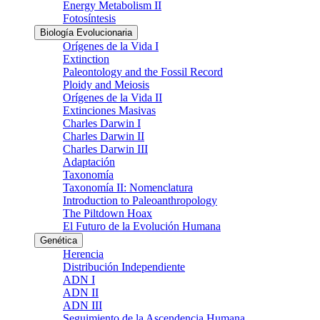
Energy Metabolism II
Fotosíntesis
Biología Evolucionaria
Orígenes de la Vida I
Extinction
Paleontology and the Fossil Record
Ploidy and Meiosis
Orígenes de la Vida II
Extinciones Masivas
Charles Darwin I
Charles Darwin II
Charles Darwin III
Adaptación
Taxonomía
Taxonomía II: Nomenclatura
Introduction to Paleoanthropology
The Piltdown Hoax
El Futuro de la Evolución Humana
Genética
Herencia
Distribución Independiente
ADN I
ADN II
ADN III
Seguimiento de la Ascendencia Humana