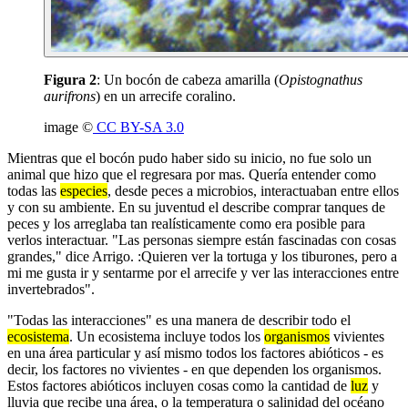
Figura 2
: Un bocón de cabeza amarilla (
Opistognathus
aurifrons
) en un arrecife coralino.
image ©
CC BY-SA 3.0
Mientras que el bocón pudo haber sido su inicio, no fue solo un
animal que hizo que el regresara por mas. Quería entender como
todas las
especies
, desde peces a microbios, interactuaban entre ellos
y con su ambiente. En su juventud el describe comprar tanques de
peces y los arreglaba tan realísticamente como era posible para
verlos interactuar. "Las personas siempre están fascinadas con cosas
grandes," dice Arrigo. :Quieren ver la tortuga y los tiburones, pero a
mi me gusta ir y sentarme por el arrecife y ver las interacciones entre
invertebrados".
"Todas las interacciones" es una manera de describir todo el
ecosistema
. Un ecosistema incluye todos los
organismos
vivientes
en una área particular y así mismo todos los factores abióticos - es
decir, los factores no vivientes - en que dependen los organismos.
Estos factores abióticos incluyen cosas como la cantidad de
luz
y
lluvia que recibe una área, o la temperatura o salinidad del océano