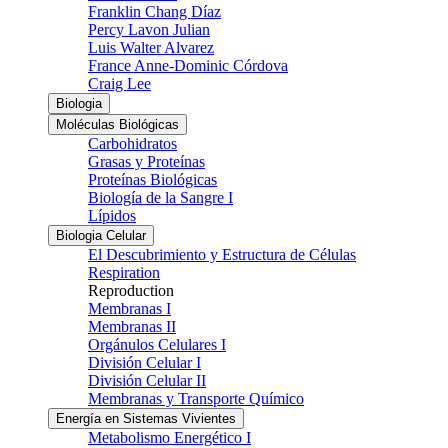
Franklin Chang Díaz
Percy Lavon Julian
Luis Walter Alvarez
France Anne-Dominic Córdova
Craig Lee
Biologia
Moléculas Biológicas
Carbohidratos
Grasas y Proteínas
Proteínas Biológicas
Biología de la Sangre I
Lípidos
Biologia Celular
El Descubrimiento y Estructura de Células
Respiration
Reproduction
Membranas I
Membranas II
Orgánulos Celulares I
División Celular I
División Celular II
Membranas y Transporte Químico
Energía en Sistemas Vivientes
Metabolismo Energético I