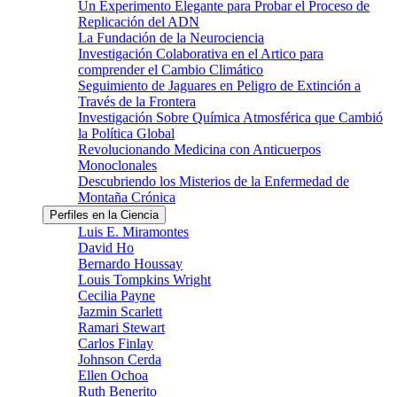
Un Experimento Elegante para Probar el Proceso de
Replicación del ADN
La Fundación de la Neurociencia
Investigación Colaborativa en el Artico para
comprender el Cambio Climático
Seguimiento de Jaguares en Peligro de Extinción a
Través de la Frontera
Investigación Sobre Química Atmosférica que Cambió
la Política Global
Revolucionando Medicina con Anticuerpos
Monoclonales
Descubriendo los Misterios de la Enfermedad de
Montaña Crónica
Perfiles en la Ciencia
Luis E. Miramontes
David Ho
Bernardo Houssay
Louis Tompkins Wright
Cecilia Payne
Jazmin Scarlett
Ramari Stewart
Carlos Finlay
Johnson Cerda
Ellen Ochoa
Ruth Benerito