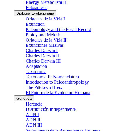
Energy Metabolism II
Fotosíntesis
Biología Evolucionaria
Orígenes de la Vida I
Extinction
Paleontology and the Fossil Record
Ploidy and Meiosis
Orígenes de la Vida II
Extinciones Masivas
Charles Darwin I
Charles Darwin II
Charles Darwin III
Adaptación
Taxonomía
Taxonomía II: Nomenclatura
Introduction to Paleoanthropology
The Piltdown Hoax
El Futuro de la Evolución Humana
Genética
Herencia
Distribución Independiente
ADN I
ADN II
ADN III
Seguimiento de la Ascendencia Humana