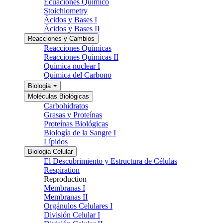
Ecuaciones Químico
Stoichiometry
Ácidos y Bases I
Ácidos y Bases II
Reacciones y Cambios
Reacciones Químicas
Reacciones Químicas II
Química nuclear I
Química del Carbono
Biologia
Moléculas Biológicas
Carbohidratos
Grasas y Proteínas
Proteínas Biológicas
Biología de la Sangre I
Lípidos
Biologia Celular
El Descubrimiento y Estructura de Células
Respiration
Reproduction
Membranas I
Membranas II
Orgánulos Celulares I
División Celular I