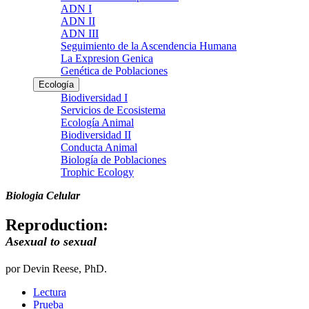
ADN I
ADN II
ADN III
Seguimiento de la Ascendencia Humana
La Expresion Genica
Genética de Poblaciones
Ecología
Biodiversidad I
Servicios de Ecosistema
Ecología Animal
Biodiversidad II
Conducta Animal
Biología de Poblaciones
Trophic Ecology
Biologia Celular
Reproduction:
Asexual to sexual
por Devin Reese, PhD.
Lectura
Prueba