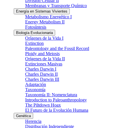
División Celular II
Membranas y Transporte Químico
Energía en Sistemas Vivientes
Metabolismo Energético I
Energy Metabolism II
Fotosíntesis
Biología Evolucionaria
Orígenes de la Vida I
Extinction
Paleontology and the Fossil Record
Ploidy and Meiosis
Orígenes de la Vida II
Extinciones Masivas
Charles Darwin I
Charles Darwin II
Charles Darwin III
Adaptación
Taxonomía
Taxonomía II: Nomenclatura
Introduction to Paleoanthropology
The Piltdown Hoax
El Futuro de la Evolución Humana
Genética
Herencia
Distribución Independiente