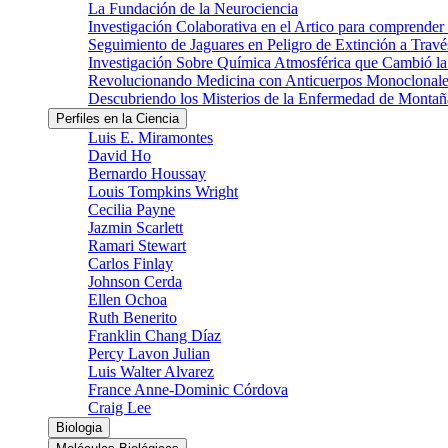
La Fundación de la Neurociencia
Investigación Colaborativa en el Artico para comprender
Seguimiento de Jaguares en Peligro de Extinción a Través
Investigación Sobre Química Atmosférica que Cambió la 
Revolucionando Medicina con Anticuerpos Monoclonale
Descubriendo los Misterios de la Enfermedad de Montañ
Perfiles en la Ciencia
Luis E. Miramontes
David Ho
Bernardo Houssay
Louis Tompkins Wright
Cecilia Payne
Jazmin Scarlett
Ramari Stewart
Carlos Finlay
Johnson Cerda
Ellen Ochoa
Ruth Benerito
Franklin Chang Díaz
Percy Lavon Julian
Luis Walter Alvarez
France Anne-Dominic Córdova
Craig Lee
Biologia