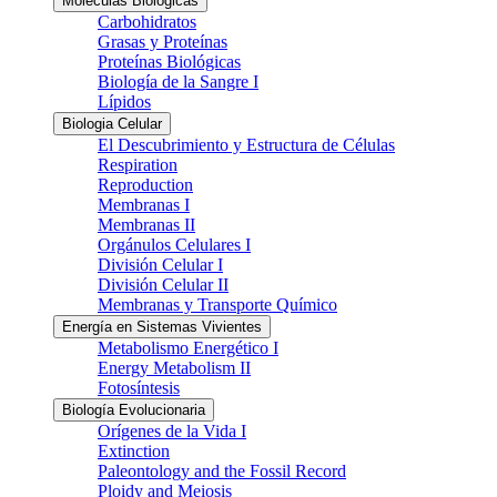
Moléculas Biológicas
Carbohidratos
Grasas y Proteínas
Proteínas Biológicas
Biología de la Sangre I
Lípidos
Biologia Celular
El Descubrimiento y Estructura de Células
Respiration
Reproduction
Membranas I
Membranas II
Orgánulos Celulares I
División Celular I
División Celular II
Membranas y Transporte Químico
Energía en Sistemas Vivientes
Metabolismo Energético I
Energy Metabolism II
Fotosíntesis
Biología Evolucionaria
Orígenes de la Vida I
Extinction
Paleontology and the Fossil Record
Ploidy and Meiosis