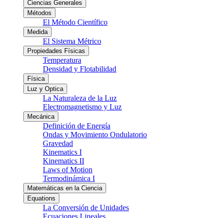
Ciencias Generales
Métodos
El Método Científico
Medida
El Sistema Métrico
Propiedades Físicas
Temperatura
Densidad y Flotabilidad
Física
Luz y Optica
La Naturaleza de la Luz
Electromagnetismo y Luz
Mecánica
Definición de Energía
Ondas y Movimiento Ondulatorio
Gravedad
Kinematics I
Kinematics II
Laws of Motion
Termodinámica I
Matemáticas en la Ciencia
Equations
La Conversión de Unidades
Ecuaciones Lineales