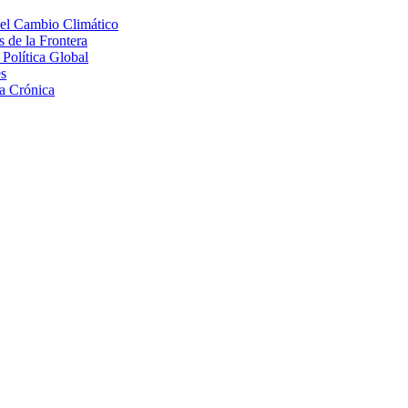
 el Cambio Climático
 de la Frontera
Política Global
s
a Crónica