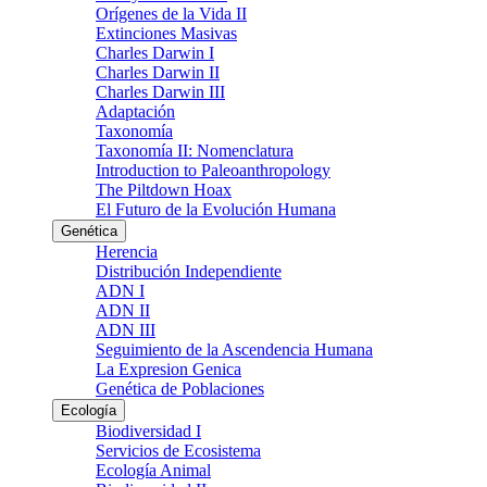
Orígenes de la Vida II
Extinciones Masivas
Charles Darwin I
Charles Darwin II
Charles Darwin III
Adaptación
Taxonomía
Taxonomía II: Nomenclatura
Introduction to Paleoanthropology
The Piltdown Hoax
El Futuro de la Evolución Humana
Genética
Herencia
Distribución Independiente
ADN I
ADN II
ADN III
Seguimiento de la Ascendencia Humana
La Expresion Genica
Genética de Poblaciones
Ecología
Biodiversidad I
Servicios de Ecosistema
Ecología Animal