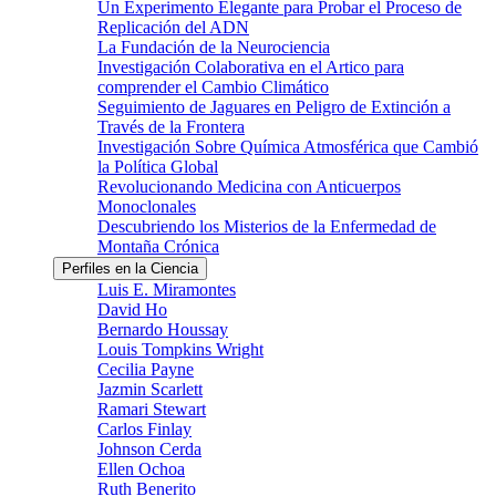
Un Experimento Elegante para Probar el Proceso de
Replicación del ADN
La Fundación de la Neurociencia
Investigación Colaborativa en el Artico para
comprender el Cambio Climático
Seguimiento de Jaguares en Peligro de Extinción a
Través de la Frontera
Investigación Sobre Química Atmosférica que Cambió
la Política Global
Revolucionando Medicina con Anticuerpos
Monoclonales
Descubriendo los Misterios de la Enfermedad de
Montaña Crónica
Perfiles en la Ciencia
Luis E. Miramontes
David Ho
Bernardo Houssay
Louis Tompkins Wright
Cecilia Payne
Jazmin Scarlett
Ramari Stewart
Carlos Finlay
Johnson Cerda
Ellen Ochoa
Ruth Benerito