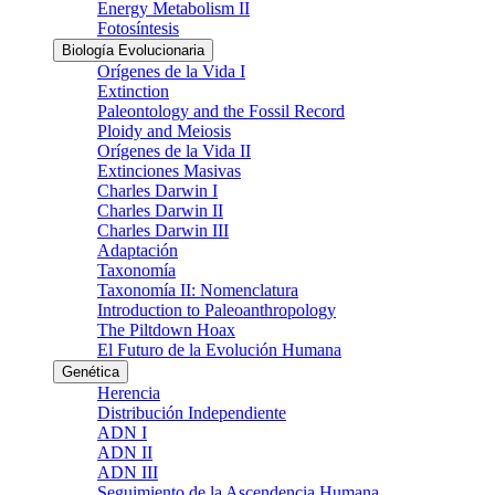
Energy Metabolism II
Fotosíntesis
Biología Evolucionaria
Orígenes de la Vida I
Extinction
Paleontology and the Fossil Record
Ploidy and Meiosis
Orígenes de la Vida II
Extinciones Masivas
Charles Darwin I
Charles Darwin II
Charles Darwin III
Adaptación
Taxonomía
Taxonomía II: Nomenclatura
Introduction to Paleoanthropology
The Piltdown Hoax
El Futuro de la Evolución Humana
Genética
Herencia
Distribución Independiente
ADN I
ADN II
ADN III
Seguimiento de la Ascendencia Humana