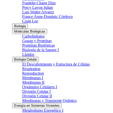
Franklin Chang Díaz
Percy Lavon Julian
Luis Walter Alvarez
France Anne-Dominic Córdova
Craig Lee
Biologia
Moléculas Biológicas
Carbohidratos
Grasas y Proteínas
Proteínas Biológicas
Biología de la Sangre I
Lípidos
Biologia Celular
El Descubrimiento y Estructura de Células
Respiration
Reproduction
Membranas I
Membranas II
Orgánulos Celulares I
División Celular I
División Celular II
Membranas y Transporte Químico
Energía en Sistemas Vivientes
Metabolismo Energético I