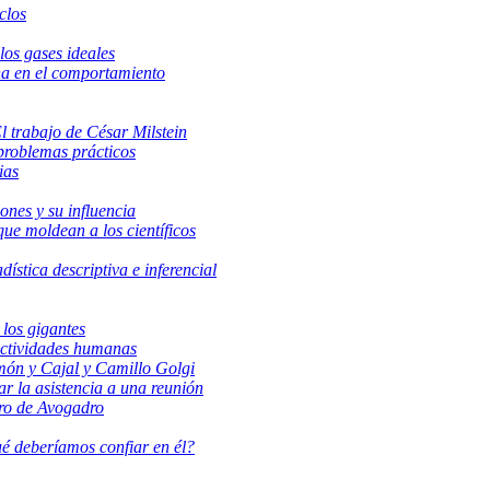
clos
los gases ideales
ina en el comportamiento
l trabajo de César Milstein
 problemas prácticos
ias
iones y su influencia
que moldean a los científicos
dística descriptiva e inferencial
los gigantes
 actividades humanas
món y Cajal y Camillo Golgi
 la asistencia a una reunión
ero de Avogadro
é deberíamos confiar en él?