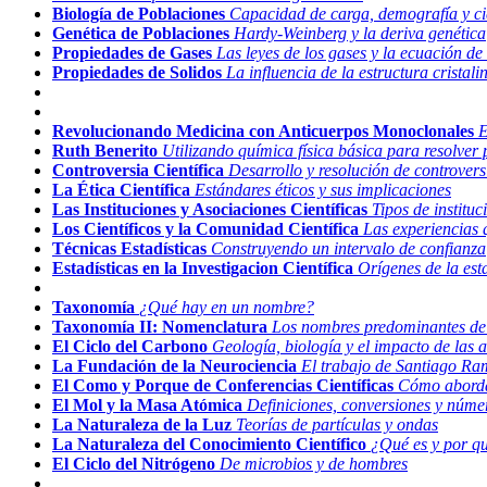
Biología de Poblaciones
Capacidad de carga, demografía y ci
Genética de Poblaciones
Hardy-Weinberg y la deriva genética
Propiedades de Gases
Las leyes de los gases y la ecuación de 
Propiedades de Solidos
La influencia de la estructura cristal
Revolucionando Medicina con Anticuerpos Monoclonales
E
Ruth Benerito
Utilizando química física básica para resolver
Controversia Científica
Desarrollo y resolución de controvers
La Ética Científica
Estándares éticos y sus implicaciones
Las Instituciones y Asociaciones Científicas
Tipos de instituc
Los Científicos y la Comunidad Científica
Las experiencias 
Técnicas Estadísticas
Construyendo un intervalo de confianza
Estadísticas en la Investigacion Científica
Orígenes de la esta
Taxonomía
¿Qué hay en un nombre?
Taxonomía II: Nomenclatura
Los nombres predominantes de 
El Ciclo del Carbono
Geología, biología y el impacto de las
La Fundación de la Neurociencia
El trabajo de Santiago Ra
El Como y Porque de Conferencias Científicas
Cómo abordar
El Mol y la Masa Atómica
Definiciones, conversiones y núm
La Naturaleza de la Luz
Teorías de partículas y ondas
La Naturaleza del Conocimiento Científico
¿Qué es y por qu
El Ciclo del Nitrógeno
De microbios y de hombres