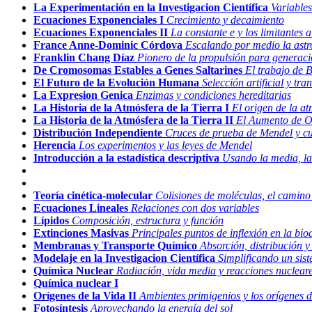
La Experimentación en la Investigacion Científica
Variables
Ecuaciones Exponenciales I
Crecimiento y decaimiento
Ecuaciones Exponenciales II
La constante e y los limitantes 
France Anne-Dominic Córdova
Escalando por medio la astrof
Franklin Chang Díaz
Pionero de la propulsión para generaci
De Cromosomas Estables a Genes Saltarines
El trabajo de 
El Futuro de la Evolución Humana
Selección artificial y t
La Expresion Genica
Enzimas y condiciones hereditarias
La Historia de la Atmósfera de la Tierra I
El origen de la at
La Historia de la Atmósfera de la Tierra II
El Aumento de O
Distribución Independiente
Cruces de prueba de Mendel y c
Herencia
Los experimentos y las leyes de Mendel
Introducción a la estadística descriptiva
Usando la media, la
Teoría cinética-molecular
Colisiones de moléculas, el camin
Ecuaciones Lineales
Relaciones con dos variables
Lípidos
Composición, estructura y función
Extinciones Masivas
Principales puntos de inflexión en la bio
Membranas y Transporte Químico
Absorción, distribución 
Modelaje en la Investigacion Científica
Simplificando un sis
Química Nuclear
Radiación, vida media y reacciones nuclear
Química nuclear I
Orígenes de la Vida II
Ambientes primigenios y los orígenes 
Fotosíntesis
Aprovechando la energía del sol