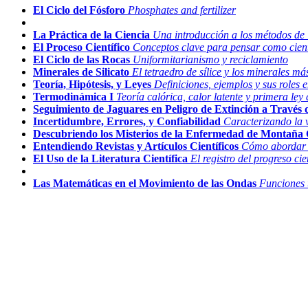
El Ciclo del Fósforo
Phosphates and fertilizer
La Práctica de la Ciencia
Una introducción a los métodos de 
El Proceso Científico
Conceptos clave para pensar como cient
El Ciclo de las Rocas
Uniformitarianismo y reciclamiento
Minerales de Silicato
El tetraedro de sílice y los minerales m
Teoría, Hipótesis, y Leyes
Definiciones, ejemplos y sus roles e
Termodinámica I
Teoría calórica, calor latente y primera le
Seguimiento de Jaguares en Peligro de Extinción a Través 
Incertidumbre, Errores, y Confiabilidad
Caracterizando la 
Descubriendo los Misterios de la Enfermedad de Montaña
Entendiendo Revistas y Artículos Científicos
Cómo abordar la
El Uso de la Literatura Científica
El registro del progreso cie
Las Matemáticas en el Movimiento de las Ondas
Funciones 