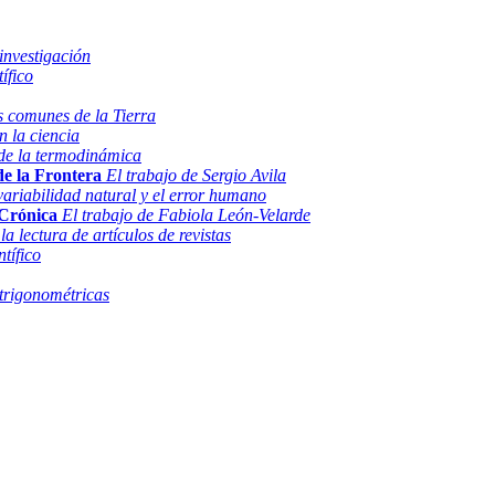
investigación
ífico
ás comunes de la Tierra
n la ciencia
y de la termodinámica
de la Frontera
El trabajo de Sergio Avila
variabilidad natural y el error humano
 Crónica
El trabajo de Fabiola León-Velarde
 lectura de artículos de revistas
ntífico
trigonométricas