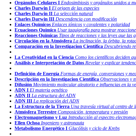
Orgánulos Celulares I
Endosimbiosis y orgánulos unidos a 
Charles Darwin I
El origen de las especies
Charles Darwin II
La selección natural
Charles Darwin III
Descendencia con modificación
Enlaces Químicos
Enlaces iónicos y covalentes y polaridad
Ecuaciones Químico
Usar taquigrafía para mostrar reaccione
Reacciones Químicas
Tipos de reacciones y las leyes que las 
Circulación en la Atmósfera
La inclinación, la órbita, la rota
Comparación en la Investigacion Científica
Descubriendo rel
La Creatividad en la Ciencia
Como los científicos deciden qu
Análisis e Interpretación de Datos
Revelar y explicar tendenc
Definición de Energía
Formas de energía, conversiones y me
Descripción en la Investigacion Científica
Observaciones y mú
Difusión
Movimiento molecular aleatorio e influencias en la ve
ADN I
El materia genético
ADN II
La estructura del ADN
ADN III
La replicación del ADN
La Estructura de la Tierra
Una travesía virtual al centro de l
Atmósfera Terrestre
Composición, temperatura y presión
Electromagnetismo y Luz
Introducción al espectro electroma
Ellen Ochoa
Ingeniero y astronauta
Metabolismo Energético I
Glucólisis y ciclo de Krebs