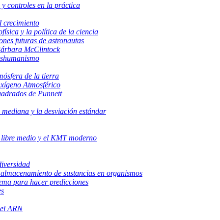
 y controles en la práctica
al crecimiento
ísica y la política de la ciencia
ones futuras de astronautas
Bárbara McClintock
ranshumanismo
mósfera de la tierra
xígeno Atmosférico
uadrados de Punnett
 mediana y la desviación estándar
o libre medio y el KMT moderno
diversidad
y almacenamiento de sustancias en organismos
tema para hacer predicciones
es
del ARN