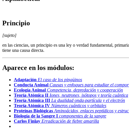
Principio
[sujeto]
en las ciencias, un principio es una ley o verdad fundamental, primaria
tiene una causa directa.
Aparece en los módulos:
Adaptación
El caso de los pingüinos
Conducta Animal
Causas y enfoques para estudiar el compo
Ecología Animal
Competencia, depredación y cooperación
Teoría Atómica II
Iones, neutrones, isótopos y teoría cuántica
Teoría Atómica III
La dualidad onda-partícula y el electrón
Teoría Atómica IV
Números cuánticos y orbitales
Proteínas Biológicas
Aminoácidos, enlaces peptídicos y estruc
Biología de la Sangre I
componentes de la sangre
Carlos Finlay
Erradicación de fiebre amarilla