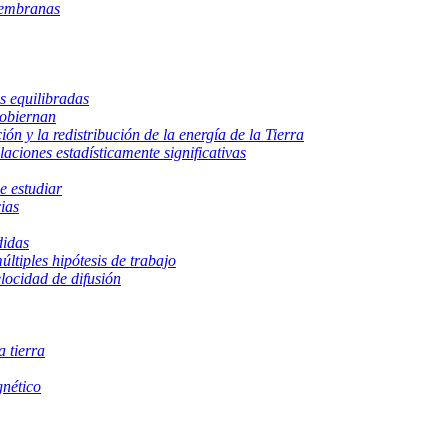
membranas
s equilibradas
gobiernan
ción y la redistribución de la energía de la Tierra
aciones estadísticamente significativas
e estudiar
ias
didas
ltiples hipótesis de trabajo
locidad de difusión
a tierra
gnético