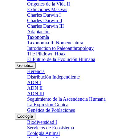
Orígenes de la Vida II
Extinciones Masivas
Charles Darwin I
Charles Darwin II
Charles Darwin III
Adaptación
Taxonomía
Taxonomía II: Nomenclatura
Introduction to Paleoanthropology
The Piltdown Hoax
El Futuro de la Evolución Humana
Genética
Herencia
Distribución Independiente
ADN I
ADN II
ADN III
Seguimiento de la Ascendencia Humana
La Expresion Genica
Genética de Poblaciones
Ecología
Biodiversidad I
Servicios de Ecosistema
Ecología Animal