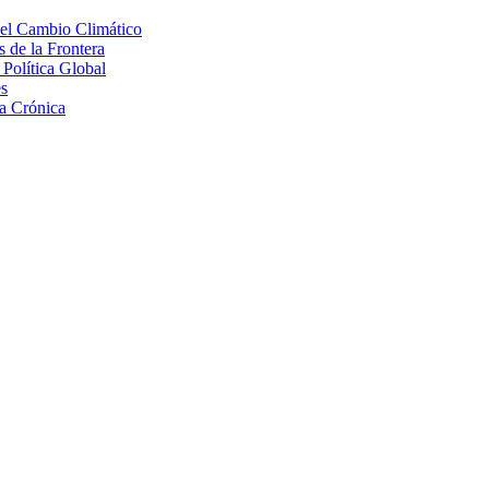
 el Cambio Climático
 de la Frontera
Política Global
s
a Crónica