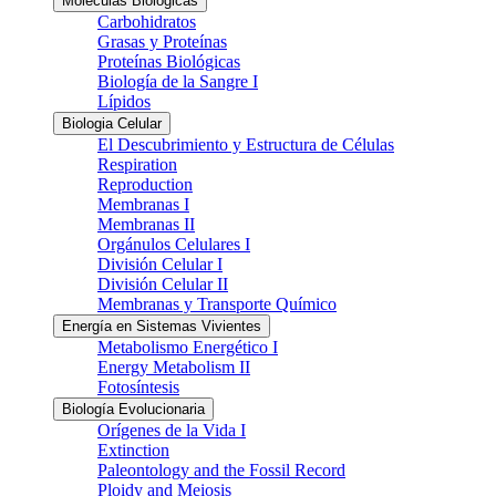
Moléculas Biológicas
Carbohidratos
Grasas y Proteínas
Proteínas Biológicas
Biología de la Sangre I
Lípidos
Biologia Celular
El Descubrimiento y Estructura de Células
Respiration
Reproduction
Membranas I
Membranas II
Orgánulos Celulares I
División Celular I
División Celular II
Membranas y Transporte Químico
Energía en Sistemas Vivientes
Metabolismo Energético I
Energy Metabolism II
Fotosíntesis
Biología Evolucionaria
Orígenes de la Vida I
Extinction
Paleontology and the Fossil Record
Ploidy and Meiosis