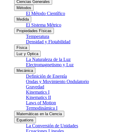
Ciencias Generales
Métodos
El Método Científico
Medida
El Sistema Métrico
Propiedades Físicas
Temperatura
Densidad y Flotabilidad
Física
Luz y Optica
La Naturaleza de la Luz
Electromagnetismo y Luz
Mecánica
Definición de Energía
Ondas y Movimiento Ondulatorio
Gravedad
Kinematics I
Kinematics II
Laws of Motion
Termodinámica I
Matemáticas en la Ciencia
Equations
La Conversión de Unidades
Ecuaciones Lineales