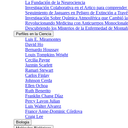
La Fundación de la Neurociencia
Investigación Colaborativa en el Artico para comprender
Seguimiento de Jaguares en Peligro de Extinción a Través
Investigación Sobre Química Atmosférica que Cambió la 
Revolucionando Medicina con Anticuerpos Monoclonale
Descubriendo los Misterios de la Enfermedad de Montañ
Perfiles en la Ciencia
Luis E. Miramontes
David Ho
Bernardo Houssay
Louis Tompkins Wright
Cecilia Payne
Jazmin Scarlett
Ramari Stewart
Carlos Finlay
Johnson Cerda
Ellen Ochoa
Ruth Benerito
Franklin Chang Díaz
Percy Lavon Julian
Luis Walter Alvarez
France Anne-Dominic Córdova
Craig Lee
Biologia